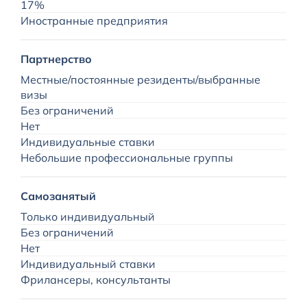
17%
Д
Иностранные предприятия
Э
Партнерство
Г
Местные/постоянные резиденты/выбранные
Т
визы
С
Без ограничений
Нет
Индивидуальные ставки
О
Небольшие профессиональные группы
В
Н
Самозанятый
Только индивидуальный
Без ограничений
Нет
Индивидуальный ставки
Фрилансеры, консультанты