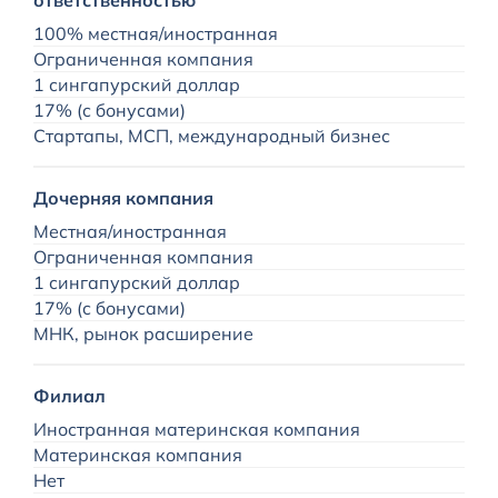
ответственностью
1
100% местная/иностранная
0
Ограниченная компания
с
1 сингапурский доллар
17% (с бонусами)
Ч
Стартапы, МСП, международный бизнес
В
7
Дочерняя компания
5
д
Местная/иностранная
Ограниченная компания
1 сингапурский доллар
О
17% (с бонусами)
п
МНК, рынок расширение
Д
Н
Филиал
С
и
Иностранная материнская компания
Материнская компания
Нет
Н