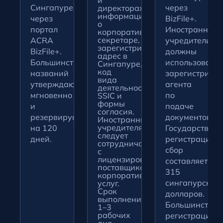
и
Сингапуре
через
директорах,
информацию
через
BizFile+.
о
портал
Иностранные
корпоративном
секретаре,
ACRA
учредители
зарегистрированный
BizFile+.
должны
адрес в
Большинство
использовать
Сингапуре,
код
названий
зарегистриро
вида
утверждаются
агента
деятельности
мгновенно
по
SSIC и
формы
и
подаче
согласия.
резервируются
документов.
Иностранным
учредителям
на 120
Государствен
следует
дней.
регистрацион
сотрудничать
сбор
с
лицензированным
составляет
поставщиком
315
корпоративных
сингапурских
услуг.
Срок
долларов.
выполнения:
Большинство
1–3
рабочих
регистраций