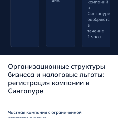
дня.
компаний
в
Сингапуре
одобряются
в
течение
1 часа.
Организационные структуры
бизнеса и налоговые льготы:
регистрация компании в
Сингапуре
Н
Частная компания с ограниченной
Н