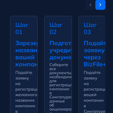
Шаг
Шаг
Шаг
01
02
03
Зарезервируйте
Подготовка
Подайте
название
учредительных
заявку
вашей
документов
через
компании
BizFile+
Соберите
все
Подайте
Подайте
документы,
необходимые
заявку
заявку
для
на
на
регистрации
компании
регистрацию
регистрацию
в
желаемого
вашей
Сингапуре:
названия
компании
данные
об
компании
в
акционерах
в
Сингапуре