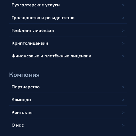
Франция
Латвия
Панама
Маврикий
Бухгалтерские услуги
Багамы
Грузия
Литва
Сент-Китс и Невис
Сейшельские острова
Барбадос
Гражданство и резидентство
Люксембург
Тобик
ЮАР
Белиз
Мальта
Гемблинг лицензии
Тувалу
Британские Виргинские острова
Польша
Вануату
Криптолицензии
Португалия
Финансовые и платёжные лицензии
Компания
Партнерство
Команда
Контакты
О нас