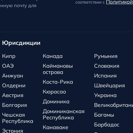
Политикой
соответствии с
онную почту для
Юрисдикции
Кипр
Канада
Румыния
ОАЭ
Каймановы
Словакия
острова
Анжуан
Испания
Коста-Рика
Олдерни
Швейцария
Кюрасао
Австрия
Украина
Доминика
Болгария
Великобритан
Доминиканская
Чешская
Багамы
Республика
Республика
Барбадос
Канаваке
Эстония