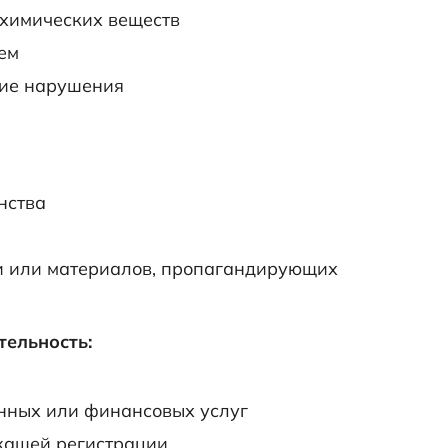
 химических веществ
ем
кие нарушения
нства
и или материалов, пропагандирующих
тельность:
нных или финансовых услуг
жащей регистрации