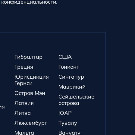
 конфиденциальности
.
Гибралтар
США
Греция
Гонконг
Юрисдикция
Сингапур
Гернси
Маврикий
Остров Мэн
Сейшельские
Латвия
острова
ия
Литва
ЮАР
Люксембург
Тувалу
Мальта
Вануату