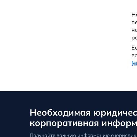
Н
п
н
р
Е
в
[e
Необходимая юридичес
корпоративная инфор
Получайте важную информацию о юрисдик