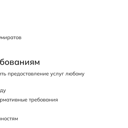
Эмиратов
ебованиям
ить предоставление услуг любому
нду
ормативные требования
нностям