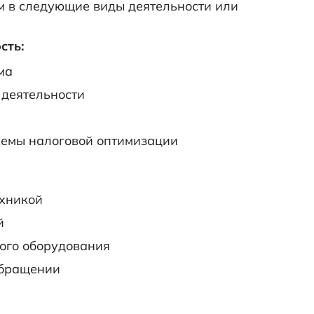
м в следующие виды деятельности или
сть:
ма
 деятельности
хемы налоговой оптимизации
ехникой
й
ого оборудования
обращении