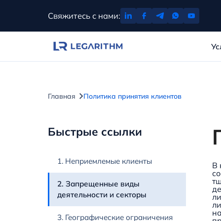
Перейти
Свяжитесь с нами:
к
содержимому
Ус
Главная
Политика принятия клиентов
Быстрые ссылки
1. Неприемлемые клиенты
В 
со
тщ
2. Запрещенные виды
де
деятельности и секторы
ли
ли
на
3. Географические ограничения
пр