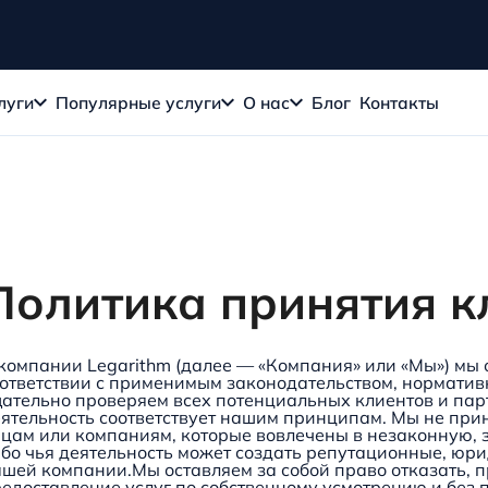
луги
Популярные услуги
О нас
Блог
Контакты
Политика принятия к
компании Legarithm (далее — «Компания» или «Мы») мы 
ответствии с применимым законодательством, норматив
ательно проверяем всех потенциальных клиентов и партн
ятельность соответствует нашим принципам. Мы не при
цам или компаниям, которые вовлечены в незаконную, 
бо чья деятельность может создать репутационные, юр
шей компании.Мы оставляем за собой право отказать, 
едоставление услуг по собственному усмотрению и без 