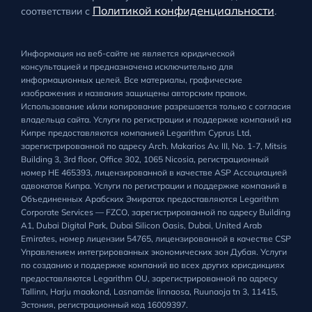
Политикой конфиденциальности
соответствии с
.
Информация на веб-сайте не является юридической
консультацией и предназначена исключительно для
информационных целей. Все материалы, графические
изображения и названия защищены авторским правом.
Использование и/или копирование разрешается только с согласия
владельца сайта. Услуги по регистрации и поддержке компаний на
Кипре предоставляются компанией Legarithm Cyprus Ltd,
зарегистрированной по адресу Arch. Makarios Av. III, No. 1-7, Mitsis
Building 3, 3rd floor, Office 302, 1065 Nicosia, регистрационный
номер HE 465393, лицензированной в качестве ASP Ассоциацией
адвокатов Кипра. Услуги по регистрации и поддержке компаний в
Объединенных Арабских Эмиратах предоставляются Legarithm
Corporate Services — FZCO, зарегистрированной по адресу Building
A1, Dubai Digital Park, Dubai Silicon Oasis, Dubai, United Arab
Emirates, номер лицензии 54765, лицензированной в качестве CSP
Управлением интегрированных экономических зон Дубая. Услуги
по созданию и поддержке компаний во всех других юрисдикциях
предоставляются Legarithm OU, зарегистрированной по адресу
Tallinn, Harju maakond, Lasnamäe linnaosa, Ruunaoja tn 3, 11415,
Эстония, регистрационный код 16009397.