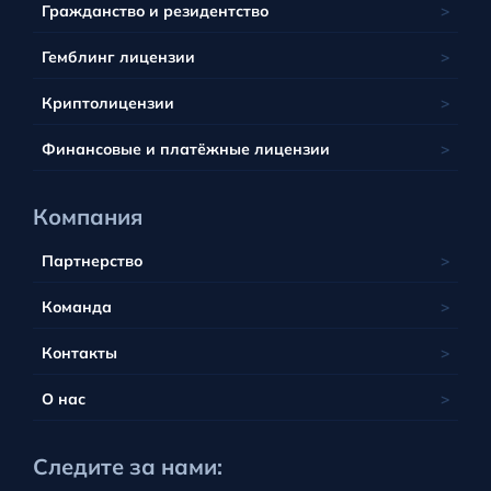
Барбадос
Гражданство и резидентство
Люксембург
Тобик
ЮАР
Белиз
Мальта
Гемблинг лицензии
Тувалу
Британские Виргинские острова
Польша
Вануату
Криптолицензии
Португалия
Финансовые и платёжные лицензии
Компания
Партнерство
Команда
Контакты
О нас
Следите за нами: