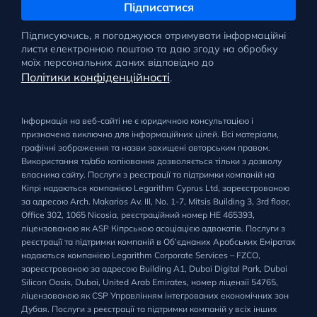
Підписатися
Підписуючись, я погоджуюся отримувати інформаційні
листи електронною поштою та даю згоду на обробку
моїх персональних даних відповідно до
Політики конфіденційності
.
Інформація на веб-сайті не є юридичною консультацією і
призначена виключно для інформаційних цілей. Всі матеріали,
графічні зображення та назви захищені авторським правом.
Використання та/або копіювання дозволяється тільки з дозволу
власника сайту. Послуги з реєстрації та підтримки компаній на
Кіпрі надаються компанією Legarithm Cyprus Ltd, зареєстрованою
за адресою Arch. Makarios Av. III, No. 1-7, Mitsis Building 3, 3rd floor,
Office 302, 1065 Nicosia, реєстраційний номер HE 465393,
ліцензованою як ASP Кіпрською асоціацією адвокатів. Послуги з
реєстрації та підтримки компаній в Об’єднаних Арабських Еміратах
надаються компанією Legarithm Corporate Services – FZCO,
зареєстрованою за адресою Building A1, Dubai Digital Park, Dubai
Silicon Oasis, Dubai, United Arab Emirates, номер ліцензії 54765,
ліцензованою як CSP Управлінням інтегрованих економічних зон
Дубая. Послуги з реєстрації та підтримки компаній у всіх інших