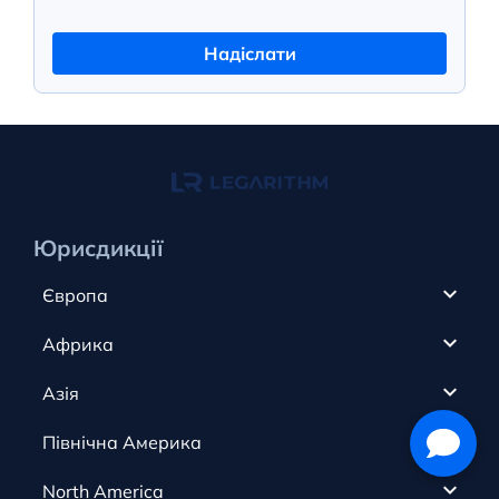
Надіслати
Юрисдикції
Європа
Кіпр
Африка
ОАЕ
Канада
Азія
Анжуан
Кайманові острови
Румунія
Північна Америка
Олдерні
Коста-Ріка
Словаччина
Австрія
Гібралтар
North America