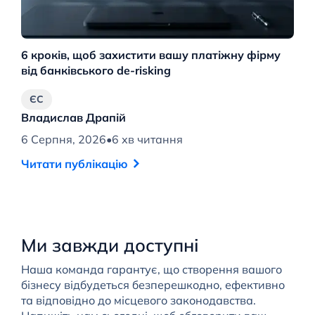
6 кроків, щоб захистити вашу платіжну фірму
Мі
від банківського de-risking
ф
ЄС
Владислав Драпій
В
6 Серпня, 2026
•
6 хв читання
5 
Читати публікацію
Ч
Ми завжди доступні
Наша команда гарантує, що створення вашого
бізнесу відбудеться безперешкодно, ефективно
та відповідно до місцевого законодавства.