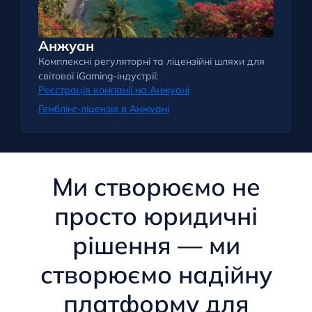
Анжуан
Комплексні регуляторні та ліцензійні шляхи для
світової iGaming-індустрії:
Реєстрація компанії на Анжуані
Гемблінг-ліцензія в Анжуані
Ми створюємо не
просто юридичні
рішення — ми
створюємо надійну
платформу для