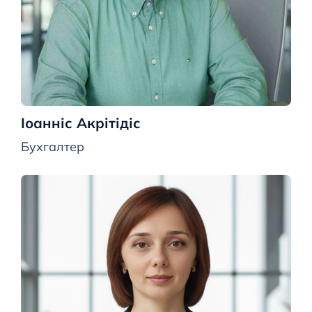
Іоанніс Акрітідіс
Бухгалтер