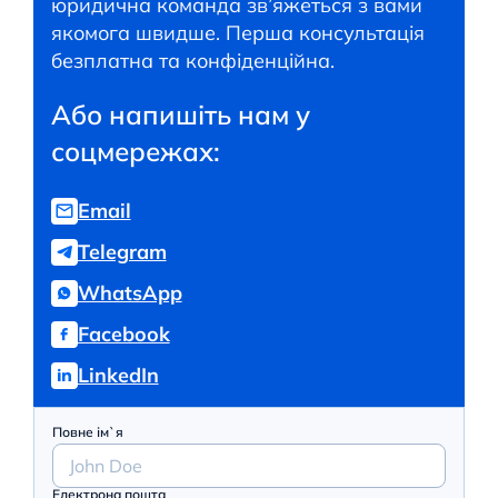
юридична команда зв’яжеться з вами
якомога швидше. Перша консультація
безплатна та конфіденційна.
Або напишіть нам у
соцмережах:
Email
Telegram
WhatsApp
Facebook
LinkedIn
Повне ім`я
Електрона пошта