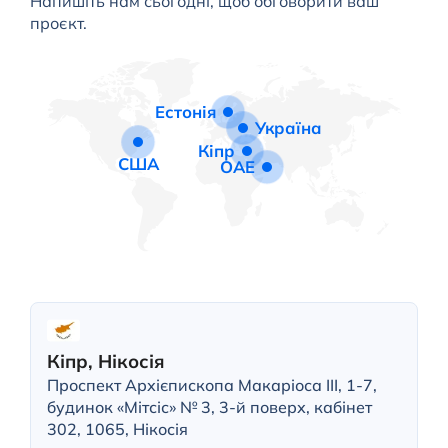
Напишіть нам сьогодні, щоб обговорити ваш
проєкт.
Естонія
Україна
Кіпр
США
ОАЕ
Кіпр, Нікосія
Проспект Архієпископа Макаріоса III, 1-7,
будинок «Мітсіс» № 3, 3-й поверх, кабінет
302, 1065, Нікосія