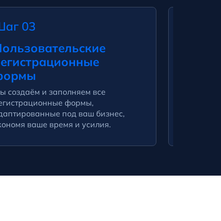
Шаг 03
Шаг 0
ользовательские
Офици
регистрационные
Мы перед
формы
эстонским
точность 
ы создаём и заполняем все
нормативн
егистрационные формы,
даптированные под ваш бизнес,
кономя ваше время и усилия.