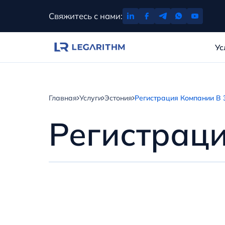
Перейти
Свяжитесь с нами:
к
содержимому
Ус
Главная
Услуги
Эстония
Регистрация Компании В 
Регистрац