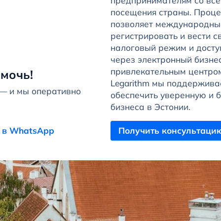
предпринимателям со все
посещения страны. Процес
позволяет международны
регистрировать и вести с
налоговый режим и досту
через электронный бизне
привлекательным центром
мочь!
Legarithm мы поддержива
 — и мы оперативно
обеспечить уверенную и 
бизнеса в Эстонии.
 в WhatsApp
Получить консультаци