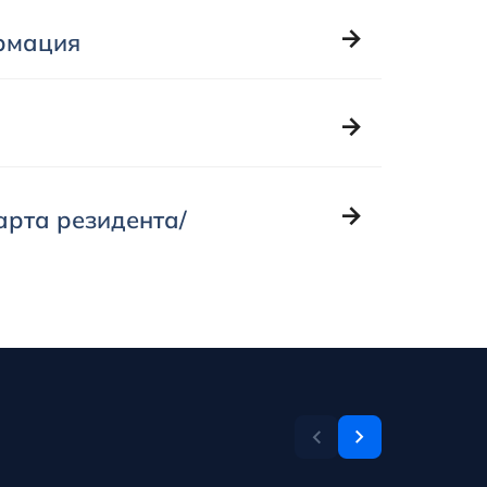
рмация
арта резидента/