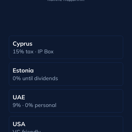
Cyprus
15% tax · IP Box
Estonia
0% until dividends
UAE
9% · 0% personal
USA
VC-friendly