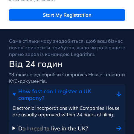
Start My Registration
Саме стільки часу знадобиться, щоб ваш бізнес
почав приносити прибуток, якщо ви розпочнете
прямо зараз із командою Legarithm.
Від 24 годин
*Залежно від обробки Companies House і повноти
KYC-документів.
How fast can I register a UK
company?
Electronic incorporations with Companies House
are usually approved within 24 hours of filing.
Do I need to live in the UK?