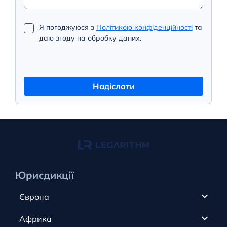
Я погоджуюся з
Політикою конфіденційності
та
даю згоду на обробку даних.
Надіслати
Юрисдикції
Європа
Кіпр
Африка