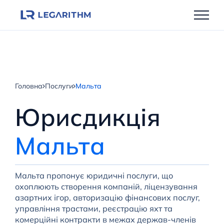
Перейти
до
вмісту
Головна
Послуги
Мальта
Юрисдикція
Мальта
Мальта пропонує юридичні послуги, що
охоплюють створення компаній, ліцензування
азартних ігор, авторизацію фінансових послуг,
управління трастами, реєстрацію яхт та
комерційні контракти в межах держав-членів