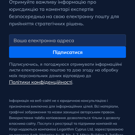
Отримуйте важливу інформацію про
юрисдикцію та коментарі експертів
безпосередньо на свою електронну пошту для
прийняття стратегічних рішень.
Підписатися
Підписуючись, я погоджуюся отримувати інформаційні
листи електронною поштою та даю згоду на обробку
моїх персональних даних відповідно до
Політики конфіденційності
.
Інформація на веб-сайті не є юридичною консультацією і
призначена виключно для інформаційних цілей. Всі матеріали,
графічні зображення та назви захищені авторським правом.
Використання та/або копіювання дозволяється тільки з дозволу
власника сайту. Послуги з реєстрації та підтримки компаній на
Кіпрі надаються компанією Legarithm Cyprus Ltd, зареєстрованою
за адресою Arch. Makarios Av. III, No. 1-7, Mitsis Building 3, 3rd floor,