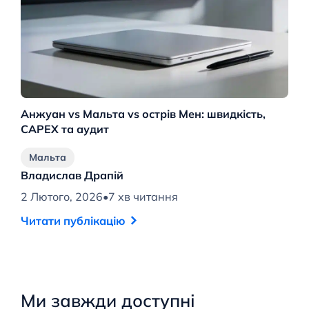
Анжуан vs Мальта vs острів Мен: швидкість,
Но
CAPEX та аудит
лі
Мальта
Владислав Драпій
В
2 Лютого, 2026
•
7 хв читання
15
Читати публікацію
Ч
Ми завжди доступні