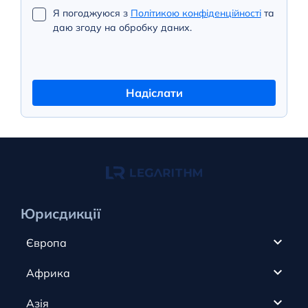
Я погоджуюся з
Політикою конфіденційності
та
даю згоду на обробку даних.
Надіслати
Юрисдикції
Європа
Кіпр
Африка
ОАЕ
Канада
Азія