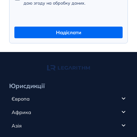
даю згоду на обробку даних.
Надіслати
Юрисдикції
Європа
Кіпр
Африка
ОАЕ
Канада
Азія
Анжуан
Кайманові острови