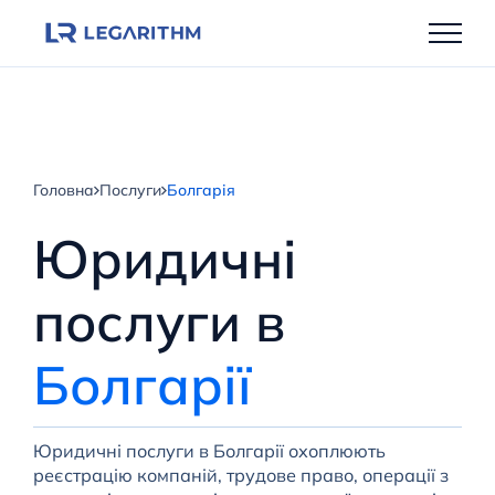
Перейти
до
вмісту
Головна
Послуги
Болгарія
Юридичні
послуги в
Болгарії
Юридичні послуги в Болгарії охоплюють
реєстрацію компаній, трудове право, операції з