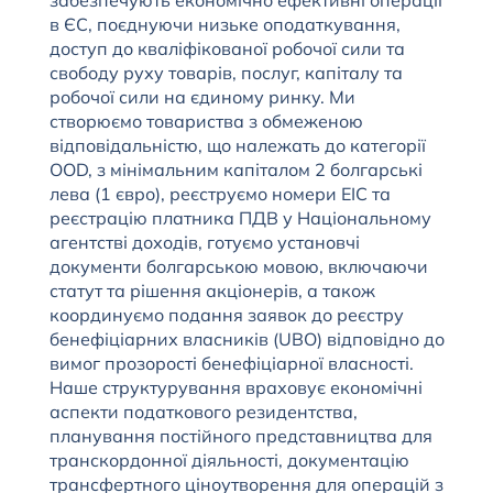
забезпечують економічно ефективні операції
в ЄС, поєднуючи низьке оподаткування,
доступ до кваліфікованої робочої сили та
свободу руху товарів, послуг, капіталу та
робочої сили на єдиному ринку. Ми
створюємо товариства з обмеженою
відповідальністю, що належать до категорії
OOD, з мінімальним капіталом 2 болгарські
лева (1 євро), реєструємо номери EIC та
реєстрацію платника ПДВ у Національному
агентстві доходів, готуємо установчі
документи болгарською мовою, включаючи
статут та рішення акціонерів, а також
координуємо подання заявок до реєстру
бенефіціарних власників (UBO) відповідно до
вимог прозорості бенефіціарної власності.
Наше структурування враховує економічні
аспекти податкового резидентства,
планування постійного представництва для
транскордонної діяльності, документацію
трансфертного ціноутворення для операцій з