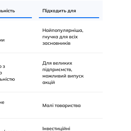
ьність
Підходить для
Найпопулярніша,
гнучка для всіх
ми
засновників
Для великих
 з
підприємств,
ю
можливий випуск
ьністю
акцій
не
Малі товариства
Інвестиційні