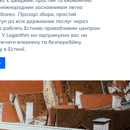
цес є швидким, простим та економічно
 міжнародним засновникам легко
 бізнес. Прозорі збори, простий
уп до всіх державних послуг через
р роблять Естонію привабливим центром
 У Legarithm ми підтримуємо вас на
печити впевнену та безперебійну
 в Естонії.
ю