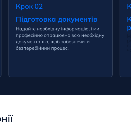
Крок 02
К
Підготовка документів
К
р
Надайте необхідну інформацію, і ми
професійно опрацюємо всю необхідну
М
р
документацію, щоб забезпечити
в
безперебійний процес.
ч
нії