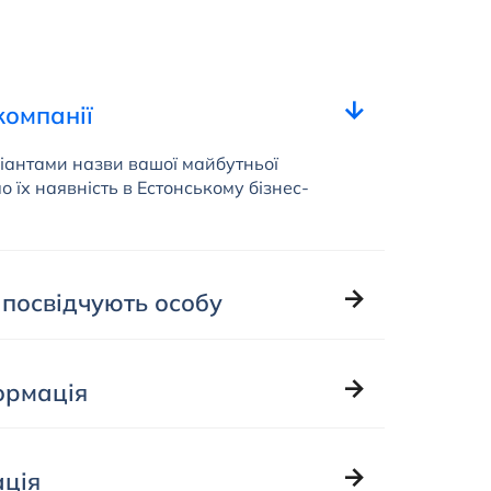
 компанії
ріантами назви вашої майбутньої
мо їх наявність в Естонському бізнес-
 посвідчують особу
ормація
ація