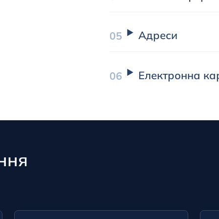
Адреси
Електронна кар
ення