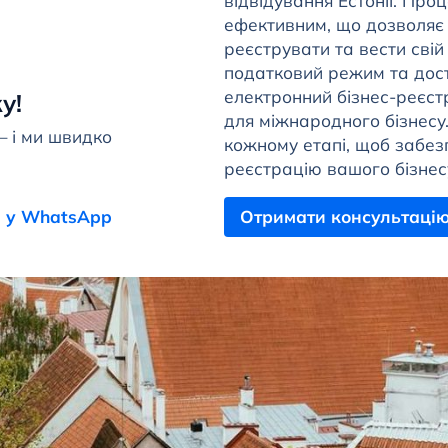
відвідування Естонії. Про
ефективним, що дозволяє
реєструвати та вести свій
податковий режим та дост
електронний бізнес-реєст
у!
для міжнародного бізнесу.
— і ми швидко
кожному етапі, щоб забез
реєстрацію вашого бізнесу
 у WhatsApp
Отримати консультаці