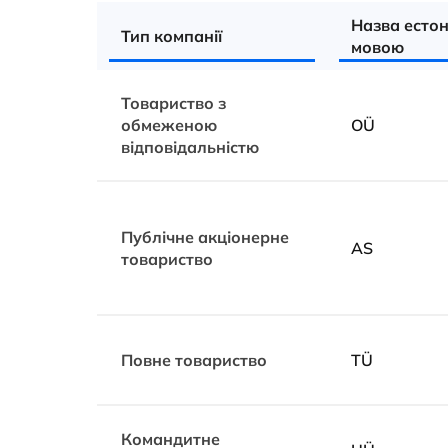
Назва есто
Тип компанії
мовою
Товариство з
обмеженою
OÜ
відповідальністю
Публічне акціонерне
AS
товариство
Повне товариство
TÜ
Командитне