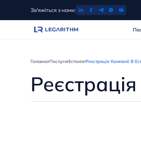
Перейти
Зв'яжіться з нами:
до
вмісту
По
Головна
Послуги
Естонія
Реєстрація Компанії В Ест
Реєстрація