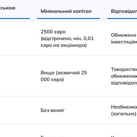
нською
Мінімальний капітал
Відповідал
2500 євро
Обмежено
(відстрочено, мін. 0,01
інвестиція
євро на акціонера)
Товариство
Вища (зазвичай 25
обмежено
000 євро)
відповідал
Необмеже
Без вимог
(загальне)