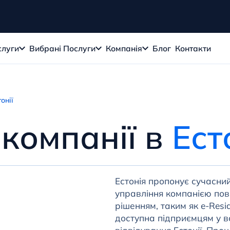
слуги
Вибрані Послуги
Компанія
Блог
Контакти
онії
 компанії в
Ест
Естонія пропонує сучасни
управління компанією по
рішенням, таким як e-Resid
доступна підприємцям у вс