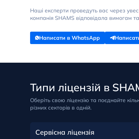
Наші експерти проведуть вас через увесь
компанія SHAMS відповідала вимогам та 
Написати в WhatsApp
Написати
Типи ліцензій в SHA
Оберіть свою ліцензію та поєднайте кільк
різних секторів в одній.
Сервісна ліцензія