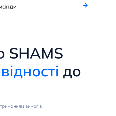
оманди
ію SHAMS
відності
до
дотриманням вимог з