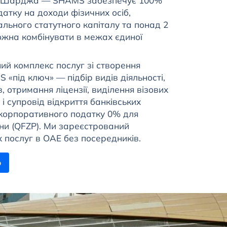
у Шарджа — SHAMS забезпечує 100%
датку на доходи фізичних осіб,
мального статутного капіталу та понад 2
 можна комбінувати в межах єдиної
ий комплекс послуг зі створення
 «під ключ» — підбір видів діяльності,
 отримання ліцензії, виділення візових
я і супровід відкриття банківських
 корпоративного податку 0% для
они (QFZP). Ми зареєстрований
послуг в ОАЕ без посередників.
ю