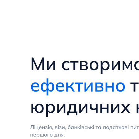
Ми створим
ефективно
т
юридичних 
Ліцензія, візи, банківські та податкові 
першого дня.