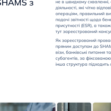
 SHAMS з
не в швидкому схваленні, а
діяльності, які чітко від
операціям, правильний ви
подачі звітності щодо бен
присутності (ESR), а тако
тут зареєстрований консу
Як зареєстрований прова
прямим доступом до SHAMS
візи, банківські питання 
субагентів, за фіксованою
інша структура підходить