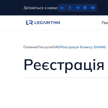
Перейти
Зв'яжіться з нами:
до
вмісту
По
Головна
Послуги
ОАЕ
Реєстрація Бізнесу SHAMS
Реєстрація