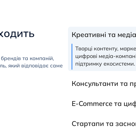
ходить
Креативні та меді
Творці контенту, марк
цифрові медіа-компанії
 брендів та компаній,
підтримку екосистеми.
ь, який відповідає саме
Консультанти та п
E-Commerce та циф
Стартапи та засно