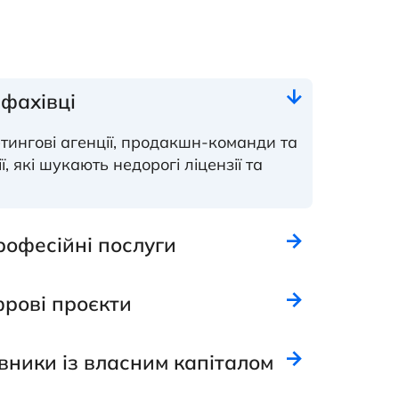
афахівці
етингові агенції, продакшн-команди та
, які шукають недорогі ліцензії та
рофесійні послуги
рові проєкти
вники із власним капіталом