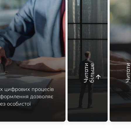
Ч
и
т
а
т
и
б
і
л
ь
ш
е
х цифрових процесів
оформлення дозволяє
ез особистої