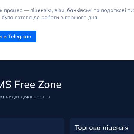
 процес — ліцензію, візи, банківські та податкові 
була готова до роботи з першого дня.
 в Telegram
MS Free Zone
а видів діяльності з
Торгова ліцензія