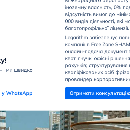
Міжнародного аеропорт
іноземну власність, 0% по
відсутність вимог до міні
000 видів діяльності, які
багатопрофільної ліцензії.
Legarithm забезпечує повн
компанії в Free Zone SHAMS
онлайн-подача документів,
квот, гнучкі офісні рішенн
у!
рахунків; структурування
— і ми швидко
кваліфікованих осіб фріз
провайдер корпоративних 
 у WhatsApp
Отримати консультаці