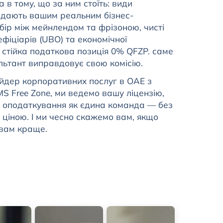
 в тому, що за ним стоїть: види
повідають вашим реальним бізнес-
бір між мейнлендом та фрізоною, чисті
ефіціарів (UBO) та економічної
ж стійка податкова позиція 0% QFZP. саме
льтант виправдовує свою комісію.
йдер корпоративних послуг в ОАЕ з
 Free Zone, ми ведемо вашу ліцензію,
та оподаткування як єдина команда — без
 ціною. І ми чесно скажемо вам, якщо
 вам краще.