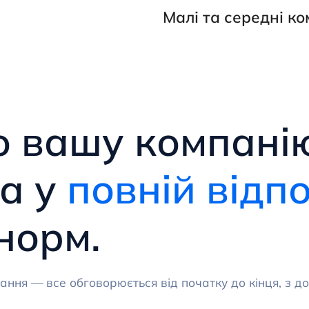
Малі та середні к
о вашу компан
а у
повній відпо
норм.
питання — все обговорюється від початку до кінця, з 