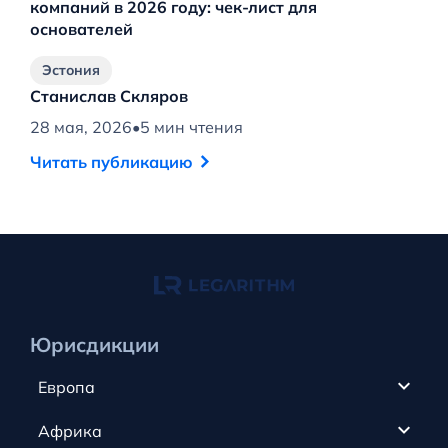
компаний в 2026 году: чек-лист для
основателей
Эстония
Станислав Скляров
С
28 мая, 2026
•
5 мин чтения
20
Читать публикацию
Ч
Юрисдикции
Европа
Кипр
Африка