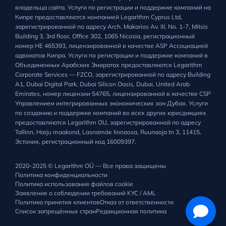
владельца сайта. Услуги по регистрации и поддержке компаний на
Кипре предоставляются компанией Legarithm Cyprus Ltd,
зарегистрированной по адресу Arch. Makarios Av. III, No. 1-7, Mitsis
Building 3, 3rd floor, Office 302, 1065 Nicosia, регистрационный
номер HE 465393, лицензированной в качестве ASP Ассоциацией
адвокатов Кипра. Услуги по регистрации и поддержке компаний в
Объединенных Арабских Эмиратах предоставляются Legarithm
Corporate Services — FZCO, зарегистрированной по адресу Building
A1, Dubai Digital Park, Dubai Silicon Oasis, Dubai, United Arab
Emirates, номер лицензии 54765, лицензированной в качестве CSP
Управлением интегрированных экономических зон Дубая. Услуги
по созданию и поддержке компаний во всех других юрисдикциях
предоставляются Legarithm OU, зарегистрированной по адресу
Tallinn, Harju maakond, Lasnamäe linnaosa, Ruunaoja tn 3, 11415,
Эстония, регистрационный код 16009397.
2020–2025 © Legarithm OÜ — Все права защищены
Политика конфиденциальности
Политика использования файлов cookie
Заявление о соблюдении требований KYC / AML
Политика принятия клиентов
Отказ от ответственности
Список запрещённых стран
Редакционная политика