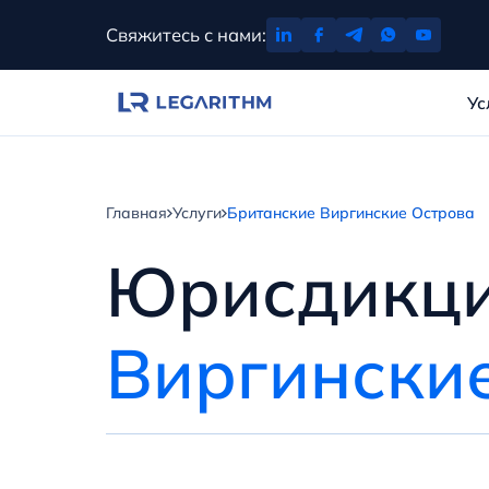
Перейти
Свяжитесь с нами:
к
содержимому
Ус
Главная
Услуги
Британские Виргинские Острова
Юрисдикц
Виргинские