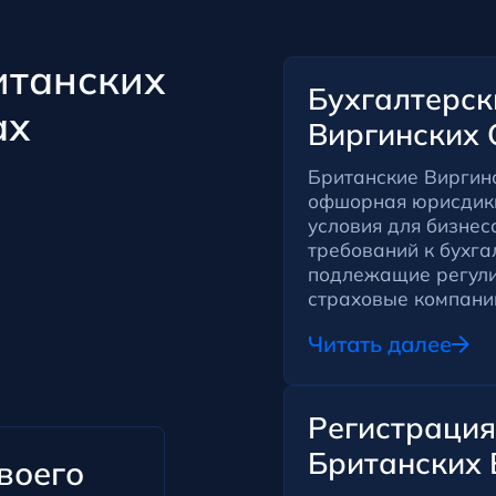
итанских
Бухгалтерск
ах
Виргинских 
Британские Виргин
офшорная юрисдик
условия для бизнес
требований к бухга
подлежащие регули
страховые компании
Читать далее
Регистрация
Британских 
воего