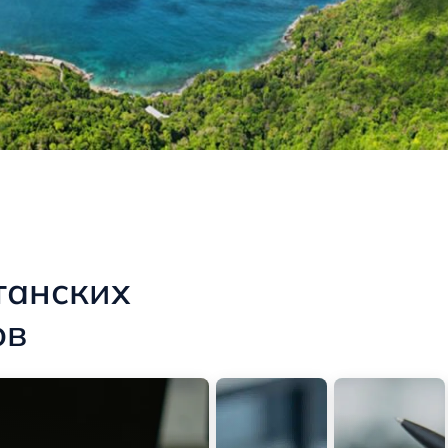
танских
ов