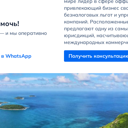
мире лидер в сфере оффш
привлекающий бизнес св
безналоговых льгот и уп
компаний. Расположенные
мочь!
предлагают одну из сам
 — и мы оперативно
юрисдикций, насчитываю
международных коммерчес
 в WhatsApp
Получить консультаци