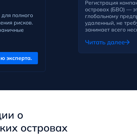
Регистрация компа
островах (БВО) — э
 для полного
глобальному предп
ения рисков.
удаленный, не треб
занимает всего неск
раничные
Читать далее
ю эксперта.
ии о
ких островах