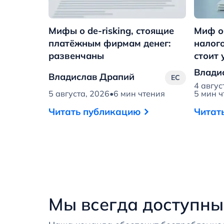
Мифы о de-risking, стоящие
Миф о
платёжным фирмам денег:
налого
развенчаны
стоит 
Влади
Владислав Драпий
ЕС
4 авгус
5 августа, 2026
•
6 мин чтения
5 мин 
Читать публикацию
Читат
Мы всегда доступны