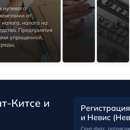
м нулевого
 компании от
 налога, налога на
едство. Предприятия
ами упрощенной,
среды,
т-Китсе и
Регистрация
и Невис (Нев
Сент-Китс, потряса