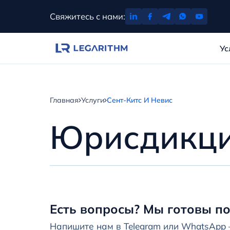
Перейти
Свяжитесь с нами:
к
содержимому
Ус
Главная
Услуги
Сент-Китс И Невис
Юрисдикц
Есть вопросы? Мы готовы по
Напишите нам в Telegram или WhatsApp