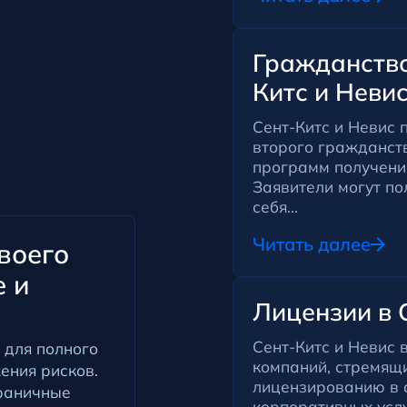
Гражданство
Китс и Неви
Сент-Китс и Невис 
второго гражданств
программ получени
Заявители могут по
себя...
Читать далее
воего
е и
Лицензии в 
Сент-Китс и Невис
 для полного
компаний, стремящ
ения рисков.
лицензированию в 
раничные
корпоративных усл