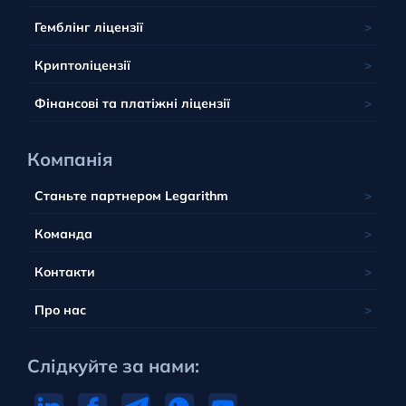
Тобік
Південна Африка
Юрисдикція Беліз
Мальта
Гемблінг ліцензії
Тувалу
Британські острови
Польща
Вануату
Криптоліцензії
Португалія
Фінансові та платіжні ліцензії
Компанія
Станьте партнером Legarithm
Команда
Контакти
Про нас
Слідкуйте за нами: