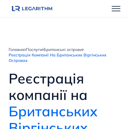
Перейти
до
вмісту
Головна
Послуги
Британські острови
Реєстрація Компанії На Британських Віргінських
Островах
Реєстрація
компанії на
Британських
Віргінських