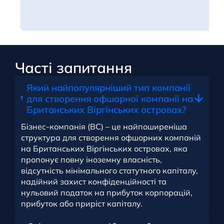
Часті запитання
Який найпопулярніший тип компанії
для створення офшорної компанії на
Британських Віргінських островах?
Бізнес-компанія (BC) – це найпоширеніша
структура для створення офшорних компаній
на Британських Віргінських островах, яка
пропонує повну іноземну власність,
відсутність мінімального статутного капіталу,
надійний захист конфіденційності та
нульовий податок на прибуток корпорацій,
прибуток або приріст капіталу.