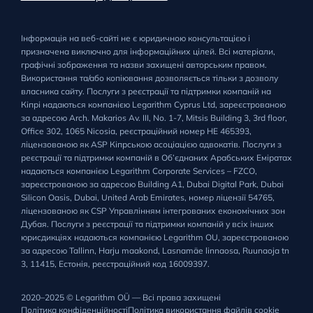
Інформація на веб-сайті не є юридичною консультацією і
призначена виключно для інформаційних цілей. Всі матеріали,
графічні зображення та назви захищені авторським правом.
Використання та/або копіювання дозволяється тільки з дозволу
власника сайту. Послуги з реєстрації та підтримки компаній на
Кіпрі надаються компанією Legarithm Cyprus Ltd, зареєстрованою
за адресою Arch. Makarios Av. III, No. 1-7, Mitsis Building 3, 3rd floor,
Office 302, 1065 Nicosia, реєстраційний номер HE 465393,
ліцензованою як ASP Кіпрською асоціацією адвокатів. Послуги з
реєстрації та підтримки компаній в Об’єднаних Арабських Еміратах
надаються компанією Legarithm Corporate Services – FZCO,
зареєстрованою за адресою Building A1, Dubai Digital Park, Dubai
Silicon Oasis, Dubai, United Arab Emirates, номер ліцензії 54765,
ліцензованою як CSP Управлінням інтегрованих економічних зон
Дубая. Послуги з реєстрації та підтримки компаній у всіх інших
юрисдикціях надаються компанією Legarithm OU, зареєстрованою
за адресою Tallinn, Harju maakond, Lasnamäe linnaosa, Ruunaoja tn
3, 11415, Естонія, реєстраційний код 16009397.
2020–2025 © Legarithm OÜ — Всі права захищені
Політика конфіденційності
Політика використання файлів cookie