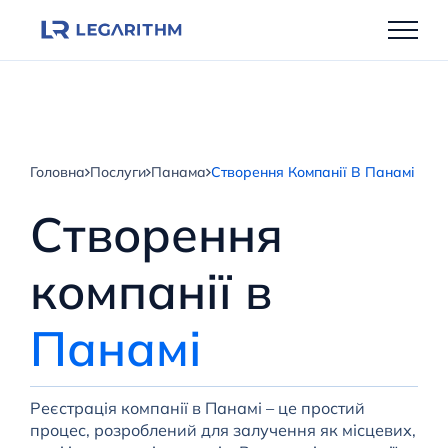
Перейти
до
вмісту
Головна
Послуги
Панама
Створення Компанії В Панамі
Створення
компанії в
Панамі
Реєстрація компанії в Панамі – це простий
процес, розроблений для залучення як місцевих,