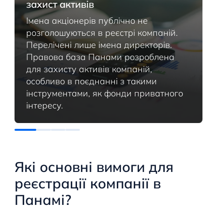
захист активів
Імена акціонерів публічно не
розголошуються в реєстрі компаній.
Перелічені лише імена директорів.
Правова база Панами розроблена
для захисту активів компаній,
особливо в поєднанні з такими
інструментами, як фонди приватного
інтересу.
Які основні вимоги для
реєстрації компанії в
Панамі?