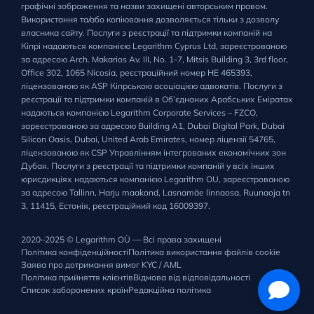
графічні зображення та назви захищені авторським правом.
Використання та/або копіювання дозволяється тільки з дозволу
власника сайту. Послуги з реєстрації та підтримки компаній на
Кіпрі надаються компанією Legarithm Cyprus Ltd, зареєстрованою
за адресою Arch. Makarios Av. III, No. 1-7, Mitsis Building 3, 3rd floor,
Office 302, 1065 Nicosia, реєстраційний номер HE 465393,
ліцензованою як ASP Кіпрською асоціацією адвокатів. Послуги з
реєстрації та підтримки компаній в Об’єднаних Арабських Еміратах
надаються компанією Legarithm Corporate Services – FZCO,
зареєстрованою за адресою Building A1, Dubai Digital Park, Dubai
Silicon Oasis, Dubai, United Arab Emirates, номер ліцензії 54765,
ліцензованою як CSP Управлінням інтегрованих економічних зон
Дубая. Послуги з реєстрації та підтримки компаній у всіх інших
юрисдикціях надаються компанією Legarithm OU, зареєстрованою
за адресою Tallinn, Harju maakond, Lasnamäe linnaosa, Ruunaoja tn
3, 11415, Естонія, реєстраційний код 16009397.
2020–2025 © Legarithm OÜ — Всі права захищені
Політика конфіденційності
Політика використання файлів cookie
Заява про дотримання вимог KYC / AML
Політика прийняття клієнтів
Відмова від відповідальності
Список заборонених країн
Редакційна політика