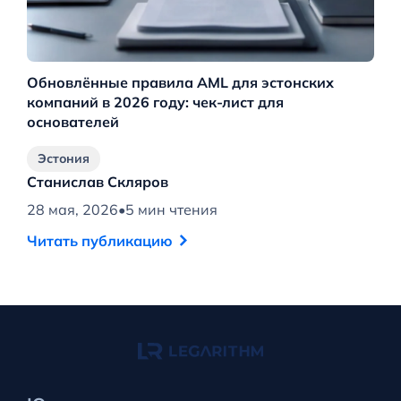
Обновлённые правила AML для эстонских
Н
компаний в 2026 году: чек-лист для
основателей
Эстония
Станислав Скляров
С
28 мая, 2026
•
5 мин чтения
20
Читать публикацию
Ч