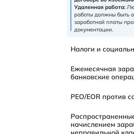
Удаленная работа:
Лю
работы должны быть о
заработной платы про
документации.
Налоги и социаль
Ежемесячная зараб
банковские опера
PEO/EOR против с
Распространенные
начислением зара
неправильной кла