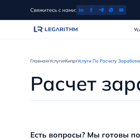
Перейти
Свяжитесь с нами:
к
содержимому
Ус
Главная
Услуги
Кипр
Услуги По Расчету Заработн
Расчет зар
Есть вопросы? Мы готовы по