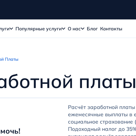
луги
Популярные услуги
О нас
Блог
Контакты
ой Платы
аботной плат
Расчёт заработной платы 
ежемесячные выплаты в е
социальное страхование 
Подоходный налог до 35%
мочь!