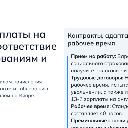
 платы на
Контракты, адапта
рабочее время
оответствие
ваниям и
Прием на работу:
Заре
социального страхован
получите налоговые и
Трудовые договоры:
Н
илам начисления
рабочее время, испыт
логам и соблюдению
увольнении, а также 
лом на Кипре.
13-й зарплаты на анг
Рабочее время:
Станда
составляет 40 часов.
Премиальные ставки 
договоре во избежани