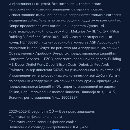
информационных целей. Все материалы, графические
изображения и названия защищены авторским правом.
Использование и/или копирование разрешается только с согласия
владельца сайта. Услуги по регистрации и поддержке компаний на
Кипре предоставляются компанией Legarithm Cyprus Ltd,
зарегистрированной по адресу Arch. Makarios Av. III, No. 1-7, Mitsis
Building 3, 3rd floor, Office 302, 1065 Nicosia, регистрационный
номер HE 465393, лицензированной в качестве ASP Ассоциацией
адвокатов Кипра. Услуги по регистрации и поддержке компаний в
Объединенных Арабских Эмиратах предоставляются Legarithm
Corporate Services — FZCO, зарегистрированной по адресу Building
A1, Dubai Digital Park, Dubai Silicon Oasis, Dubai, United Arab
Emirates, номер лицензии 54765, лицензированной в качестве CSP
Управлением интегрированных экономических зон Дубая. Услуги
по созданию и поддержке компаний во всех других юрисдикциях
предоставляются Legarithm OU, зарегистрированной по адресу
Tallinn, Harju maakond, Lasnamäe linnaosa, Ruunaoja tn 3, 11415,
Эстония, регистрационный код 16009397.
2020–2025 © Legarithm OÜ — Все права защищены
Политика конфиденциальности
Политика использования файлов cookie
Заявление о соблюдении требований KYC / AML