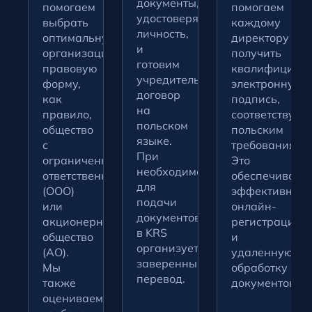
документы,
помогаем
помогаем
удостоверяющие
выбрать
каждому
личность,
оптимальную
директору
и
организационно-
получить
готовим
правовую
квалифициро
учредительный
форму,
электронную
договор
как
подпись,
на
правило,
соответствую
польском
общество
польским
языке.
с
требованиям.
При
ограниченной
Это
необходимости
ответственностью
обеспечивает
для
(ООО)
эффективную
подачи
или
онлайн-
документов
акционерное
регистрацию
в KRS
общество
и
организуется
(АО).
удаленную
заверенный
Мы
обработку
перевод.
также
документов.
оцениваем