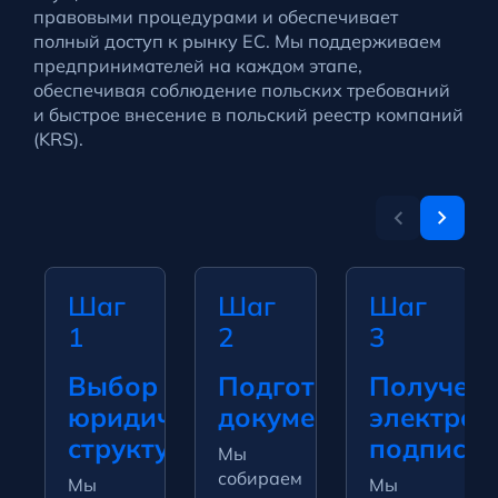
правовыми процедурами и обеспечивает
полный доступ к рынку ЕС. Мы поддерживаем
предпринимателей на каждом этапе,
обеспечивая соблюдение польских требований
и быстрое внесение в польский реестр компаний
(KRS).
Шаг
Шаг
Шаг
1
2
3
Выбор
Подготовка
Получен
юридической
документации
электро
структуры
подписей
Мы
собираем
Мы
Мы