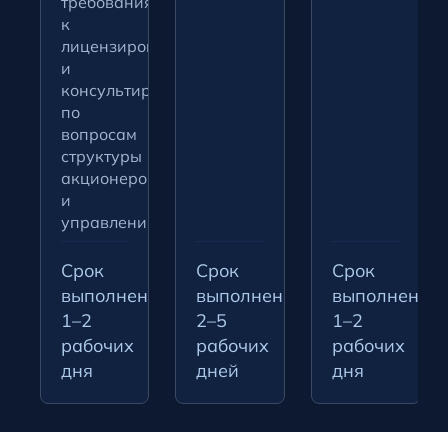
требования
к
лицензированию
и
консультируем
по
вопросам
структуры
акционеров
и
управления.
Срок
Срок
Срок
выполнения:
выполнения:
выполнения:
1–2
2–5
1–2
рабочих
рабочих
рабочих
дня
дней
дня