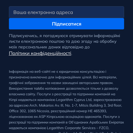
Підписатися
Підписуючись, я погоджуюся отримувати інформаційні
листи електронною поштою та даю згоду на обробку
моїх персональних даних відповідно до
Політики конфіденційності
.
Інформація на веб-сайті не є юридичною консультацією і
призначена виключно для інформаційних цілей. Всі матеріали,
графічні зображення та назви захищені авторським правом.
Використання та/або копіювання дозволяється тільки з дозволу
власника сайту. Послуги з реєстрації та підтримки компаній на
Кіпрі надаються компанією Legarithm Cyprus Ltd, зареєстрованою
за адресою Arch. Makarios Av. III, No. 1-7, Mitsis Building 3, 3rd floor,
Office 302, 1065 Nicosia, реєстраційний номер HE 465393,
ліцензованою як ASP Кіпрською асоціацією адвокатів. Послуги з
реєстрації та підтримки компаній в Об’єднаних Арабських Еміратах
надаються компанією Legarithm Corporate Services – FZCO,