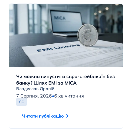
Чи можна випустити євро-стейблкоїн без
банку? Шлях EMI за MiCA
Владислав Драпій
7 Серпня, 2026
•
6 хв читання
ЄС
Читати публікацію