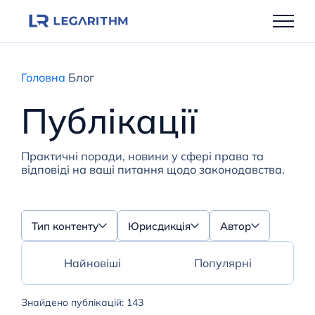
Перейти
до
вмісту
Головна
Блог
Публікації
Практичні поради, новини у сфері права та
відповіді на ваші питання щодо законодавства.
Тип контенту
Юрисдикція
Автор
Найновіші
Популярні
Знайдено публікацій: 143