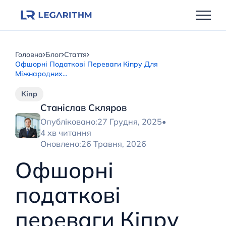
Перейти
до
вмісту
Головна
Блог
Стаття
Офшорні Податкові Переваги Кіпру Для
Міжнародних...
Кіпр
Станіслав Скляров
Опубліковано:
27 Грудня, 2025
•
4 хв читання
Оновлено:
26 Травня, 2026
Офшорні
податкові
переваги Кіпру