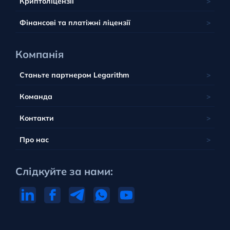
Вануату
Криптоліцензії
Португалія
Фінансові та платіжні ліцензії
Компанія
Станьте партнером Legarithm
Команда
Контакти
Про нас
Слідкуйте за нами: