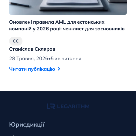
Оновлені правила AML для естонських
Но
компаній у 2026 році: чек-лист для засновників
гл
ЄС
Станіслав Скляров
С
28 Травня, 2026
•
5 хв читання
20
Читати публікацію
Ч
Юрисдикції