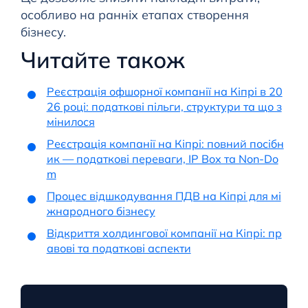
особливо на ранніх етапах створення
бізнесу.
Читайте також
Реєстрація офшорної компанії на Кіпрі в 20
26 році: податкові пільги, структури та що з
мінилося
Реєстрація компанії на Кіпрі: повний посібн
ик — податкові переваги, IP Box та Non-Do
m
Процес відшкодування ПДВ на Кіпрі для мі
жнародного бізнесу
Відкриття холдингової компанії на Кіпрі: пр
авові та податкові аспекти