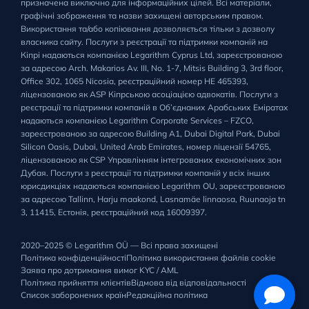
призначена виключно для інформаційних цілей. Всі матеріали,
графічні зображення та назви захищені авторським правом.
Використання та/або копіювання дозволяється тільки з дозволу
власника сайту. Послуги з реєстрації та підтримки компаній на
Кіпрі надаються компанією Legarithm Cyprus Ltd, зареєстрованою
за адресою Arch. Makarios Av. III, No. 1-7, Mitsis Building 3, 3rd floor,
Office 302, 1065 Nicosia, реєстраційний номер HE 465393,
ліцензованою як ASP Кіпрською асоціацією адвокатів. Послуги з
реєстрації та підтримки компаній в Об’єднаних Арабських Еміратах
надаються компанією Legarithm Corporate Services – FZCO,
зареєстрованою за адресою Building A1, Dubai Digital Park, Dubai
Silicon Oasis, Dubai, United Arab Emirates, номер ліцензії 54765,
ліцензованою як CSP Управлінням інтегрованих економічних зон
Дубая. Послуги з реєстрації та підтримки компаній у всіх інших
юрисдикціях надаються компанією Legarithm OU, зареєстрованою
за адресою Tallinn, Harju maakond, Lasnamäe linnaosa, Ruunaoja tn
3, 11415, Естонія, реєстраційний код 16009397.
2020–2025 © Legarithm OÜ — Всі права захищені
Політика конфіденційності
Політика використання файлів cookie
Заява про дотримання вимог KYC / AML
Політика прийняття клієнтів
Відмова від відповідальності
Список заборонених країн
Редакційна політика