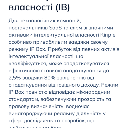
власності (ІВ)
Для технологічних компаній,
постачальників SaaS та фірм зі значними
активами інтелектуальної власності Кіпр є
особливо привабливим завдяки своєму
режиму IP Box. Прибуток від певних активів
інтелектуальної власності, що
кваліфікується, може оподатковуватися
ефективною ставкою оподаткування до
2,5% завдяки 80% звільненню від
оподаткування відповідного доходу. Режим
IP Box повністю відповідає міжнародним
стандартам, забезпечуючи прозорість та
правову визначеність, водночас
винагороджуючи реальну діяльність у
сфері досліджень та розробок, що
здійснюється на Кіпрі.