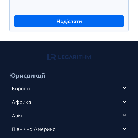
Надіслати
Юрисдикції
Європа
Кіпр
Африка
ОАЕ
Канада
Азія
Анжуан
Кайманові острови
Румунія
Північна Америка
Олдерні
Коста-Ріка