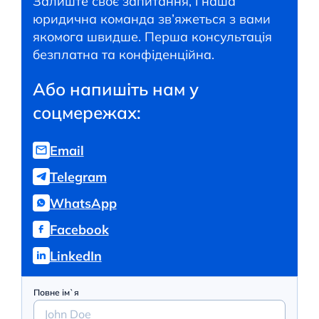
Залиште своє запитання, і наша
юридична команда зв’яжеться з вами
якомога швидше. Перша консультація
безплатна та конфіденційна.
Або напишіть нам у
соцмережах:
Email
Telegram
WhatsApp
Facebook
LinkedIn
Повне ім`я