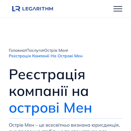
Перейти
до
вмісту
Головна
Послуги
Острів Мен
Реєстрація Компанії На Острові Мен
Реєстрація
компанії на
острові Мен
Острів Мен – це всесвітньо визнана юрисдикція,