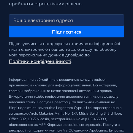
прийняття стратегічних рішень.
Підписатися
Підписуючись, я погоджуюся отримувати інформаційні
листи електронною поштою та даю згоду на обробку
моїх персональних даних відповідно до
Політики конфіденційності
.
Інформація на веб-сайті не є юридичною консультацією і
призначена виключно для інформаційних цілей. Всі матеріали,
графічні зображення та назви захищені авторським правом.
Використання та/або копіювання дозволяється тільки з дозволу
власника сайту. Послуги з реєстрації та підтримки компаній на
Кіпрі надаються компанією Legarithm Cyprus Ltd, зареєстрованою
за адресою Arch. Makarios Av. III, No. 1-7, Mitsis Building 3, 3rd floor,
Office 302, 1065 Nicosia, реєстраційний номер HE 465393,
ліцензованою як ASP Кіпрською асоціацією адвокатів. Послуги з
реєстрації та підтримки компаній в Об’єднаних Арабських Еміратах