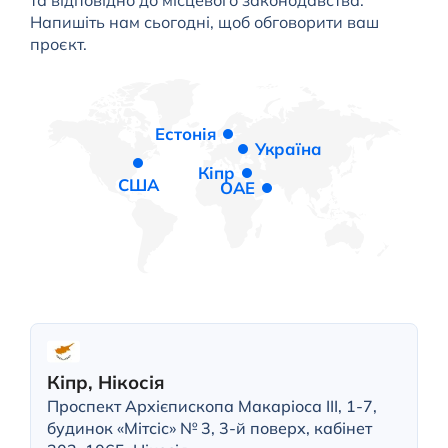
та відповідно до місцевого законодавства.
Напишіть нам сьогодні, щоб обговорити ваш
проєкт.
Естонія
Україна
Кіпр
США
ОАЕ
Кіпр, Нікосія
Проспект Архієпископа Макаріоса III, 1-7,
будинок «Мітсіс» № 3, 3-й поверх, кабінет