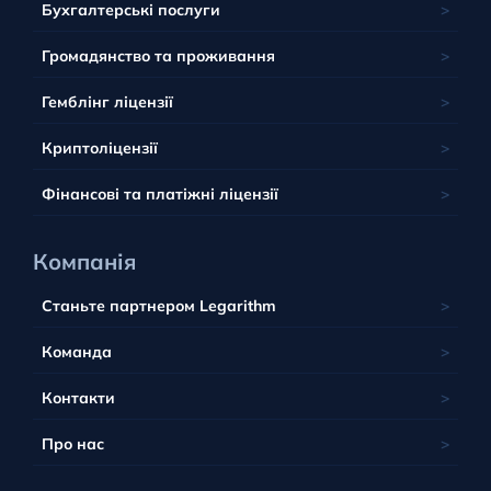
Панама
Маврикій
Бухгалтерські послуги
Багами
Грузія
Литва
Сент-Кітс і Невіс
Сейшели
Барбадос
Громадянство та проживання
Люксембург
Тобік
Південна Африка
Юрисдикція Беліз
Мальта
Гемблінг ліцензії
Тувалу
Британські острови
Польща
Вануату
Криптоліцензії
Португалія
Фінансові та платіжні ліцензії
Компанія
Станьте партнером Legarithm
Команда
Контакти
Про нас