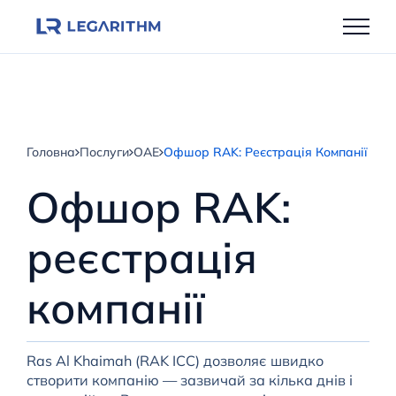
Перейти
до
вмісту
Головна
Послуги
ОАЕ
Офшор RAK: Реєстрація Компанії
Офшор RAK:
реєстрація
компанії
Ras Al Khaimah (RAK ICC) дозволяє швидко
створити компанію — зазвичай за кілька днів і