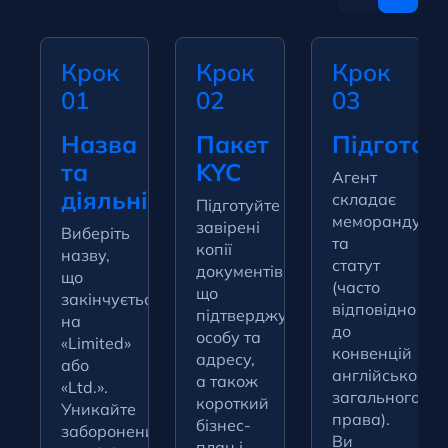
Крок
Крок
Крок
01
02
03
Назва
Пакет
Підготов
та
KYC
Агент
діяльність
складає
Підготуйте
меморандум
завірені
Виберіть
та
копії
назву,
статут
документів,
що
(часто
що
закінчується
відповідно
підтверджують
на
до
особу та
«Limited»
конвенцій
адресу,
або
англійського
а також
«Ltd.».
загального
короткий
Уникайте
права).
бізнес-
заборонених
Ви
план і