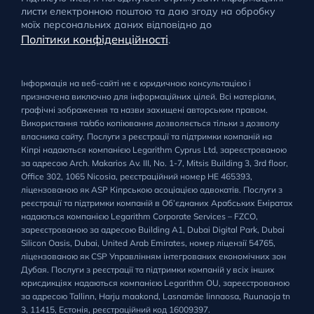
листи електронною поштою та даю згоду на обробку
моїх персональних даних відповідно до
Політики конфіденційності
.
Інформація на веб-сайті не є юридичною консультацією і
призначена виключно для інформаційних цілей. Всі матеріали,
графічні зображення та назви захищені авторським правом.
Використання та/або копіювання дозволяється тільки з дозволу
власника сайту. Послуги з реєстрації та підтримки компаній на
Кіпрі надаються компанією Legarithm Cyprus Ltd, зареєстрованою
за адресою Arch. Makarios Av. III, No. 1-7, Mitsis Building 3, 3rd floor,
Office 302, 1065 Nicosia, реєстраційний номер HE 465393,
ліцензованою як ASP Кіпрською асоціацією адвокатів. Послуги з
реєстрації та підтримки компаній в Об’єднаних Арабських Еміратах
надаються компанією Legarithm Corporate Services – FZCO,
зареєстрованою за адресою Building A1, Dubai Digital Park, Dubai
Silicon Oasis, Dubai, United Arab Emirates, номер ліцензії 54765,
ліцензованою як CSP Управлінням інтегрованих економічних зон
Дубая. Послуги з реєстрації та підтримки компаній у всіх інших
юрисдикціях надаються компанією Legarithm OU, зареєстрованою
за адресою Tallinn, Harju maakond, Lasnamäe linnaosa, Ruunaoja tn
3, 11415, Естонія, реєстраційний код 16009397.