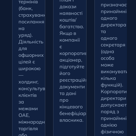
термінів
призначаєте
докази
(банк,
принаймні
наявності
страхування,
одного
коштів/
посилання
директора
багатства.
на
та
Якщо в
уряд).
одного
компанії
Діяльність
секретаря
є
для
(одна
корпоративний
офшорних
особа
акціонер,
цілей є
може
підготуйте
широкою
виконувати
його
—
кілька
реєстраційні
холдинг,
функцій).
документи
консультування
Корпоративні
та дані
клієнтів
директори
про
за
допускаються
кінцевого
межами
поряд з
бенефіціарного
ОАЕ,
принаймні
власника.
міжнародна
однією
торгівля
фізичною
або