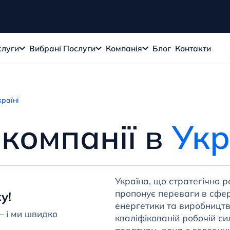
слуги
Вибрані Послуги
Компанія
Блог
Контакти
країні
 компанії в
Укр
Україна, що стратегічно 
пропонує переваги в сфера
у!
енергетики та виробництва
— і ми швидко
кваліфікованій робочій с