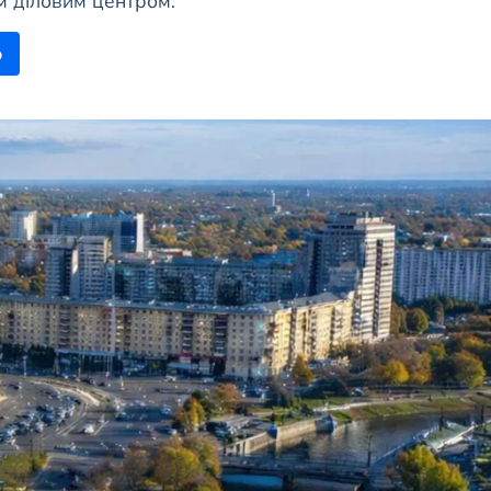
м діловим центром.
ю