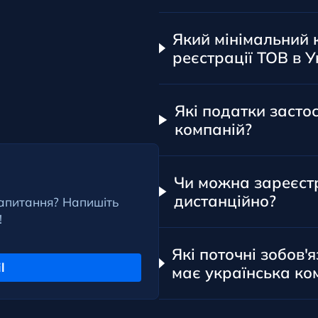
Який мінімальний 
реєстрації ТОВ в У
Які податки засто
компаній?
Чи можна зареєстр
дистанційно?
запитання? Напишіть
!
Які поточні зобов
l
має українська ко