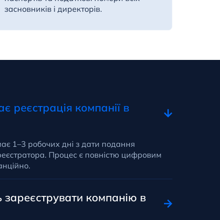
засновників і директорів.
днів.
ає реєстрація компанії в
ає 1–3 робочих дні з дати подання
реєстратора. Процес є повністю цифровим
анційно.
 зареєструвати компанію в