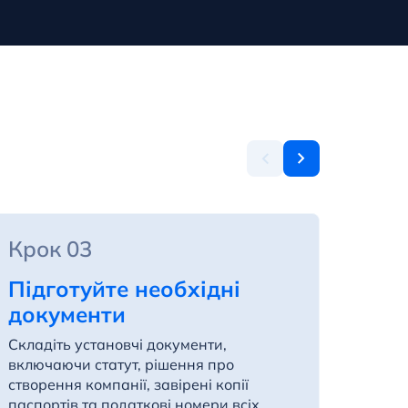
Крок 03
Кро
Підготуйте необхідні
Под
документи
реє
Складіть установчі документи,
Подай
включаючи статут, рішення про
реєст
створення компанії, завірені копії
через
паспортів та податкові номери всіх
здійс