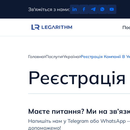
Перейти
Зв'яжіться з нами:
до
вмісту
По
Головна
Послуги
Україна
Реєстрація Компанії В У
Реєстрація
Маєте питання? Ми на зв’язк
Напишіть нам у Telegram або WhatsApp 
допоможемо!