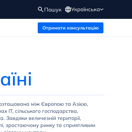
Українська
Пошук
Отримати консультацію
аїні
розташована між Європою та Азією,
х ІТ, сільського господарства,
. Завдяки величезній території,
илі, зростаючому ринку та сприятливим