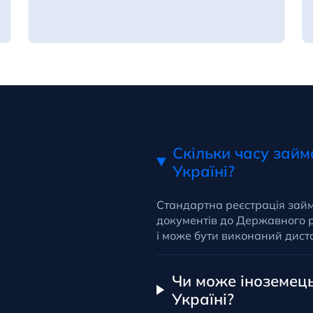
Скільки часу займ
Україні?
Стандартна реєстрація займ
документів до Державного 
і може бути виконаний дист
Чи може іноземець
Україні?