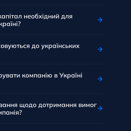
капітал необхідний для
країні?
совуються до українських
увати компанію в Україні
'язання щодо дотримання вимог
мпанія?