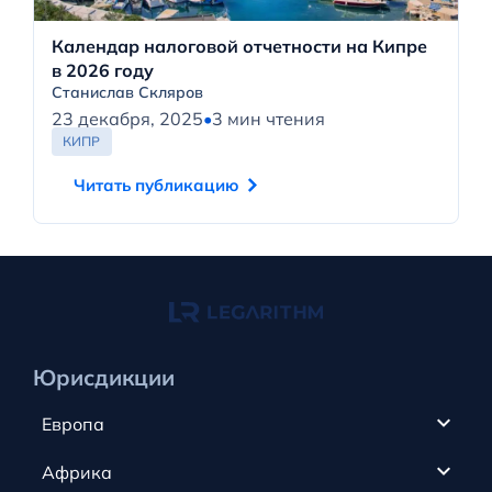
Календар налоговой отчетности на Кипре
в 2026 году
Станислав Скляров
23 декабря, 2025
•
3 мин чтения
КИПР
Читать публикацию
Юрисдикции
Европа
Кипр
Африка