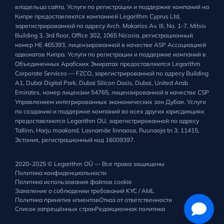
владельца сайта. Услуги по регистрации и поддержке компаний на
Кипре предоставляются компанией Legarithm Cyprus Ltd,
зарегистрированной по адресу Arch. Makarios Av. III, No. 1-7, Mitsis
Building 3, 3rd floor, Office 302, 1065 Nicosia, регистрационный
номер HE 465393, лицензированной в качестве ASP Ассоциацией
адвокатов Кипра. Услуги по регистрации и поддержке компаний в
Объединенных Арабских Эмиратах предоставляются Legarithm
Corporate Services — FZCO, зарегистрированной по адресу Building
A1, Dubai Digital Park, Dubai Silicon Oasis, Dubai, United Arab
Emirates, номер лицензии 54765, лицензированной в качестве CSP
Управлением интегрированных экономических зон Дубая. Услуги
по созданию и поддержке компаний во всех других юрисдикциях
предоставляются Legarithm OU, зарегистрированной по адресу
Tallinn, Harju maakond, Lasnamäe linnaosa, Ruunaoja tn 3, 11415,
Эстония, регистрационный код 16009397.
2020–2025 © Legarithm OÜ — Все права защищены
Политика конфиденциальности
Политика использования файлов cookie
Заявление о соблюдении требований KYC / AML
Политика принятия клиентов
Отказ от ответственности
Список запрещённых стран
Редакционная политика