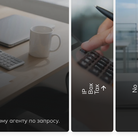
x
x
I
P
B
o
T
a
му агенту по запросу.