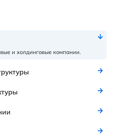
вые и холдинговые компании.
труктуры
ктуры
нии