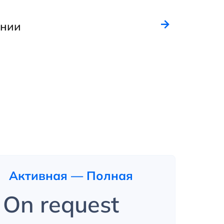
ании
Активная — Полная
On request