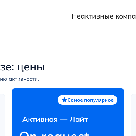
Неактивные комп
зе: цены
ню активности.
Самое популярное
Активная — Лайт