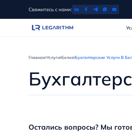
Перейти
Свяжитесь с нами:
к
содержимому
Ус
Главная
Услуги
Белиз
Бухгалтерские Услуги В Бе
Бухгалтерс
Остались вопросы? Мы гото