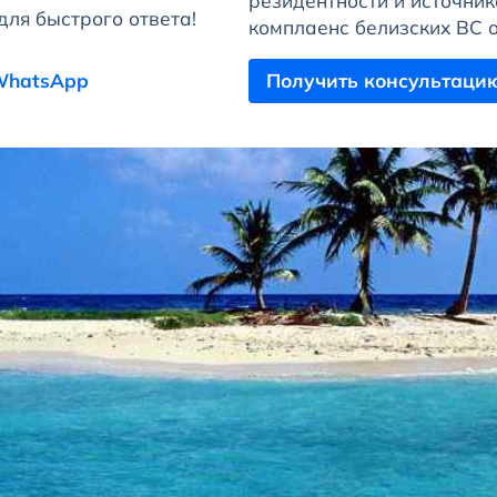
резидентности и источни
для быстрого ответа!
комплаенс белизских BC о
 WhatsApp
Получить консультаци