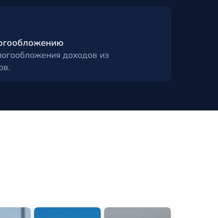
логообложению
огообложения доходов из
ов.