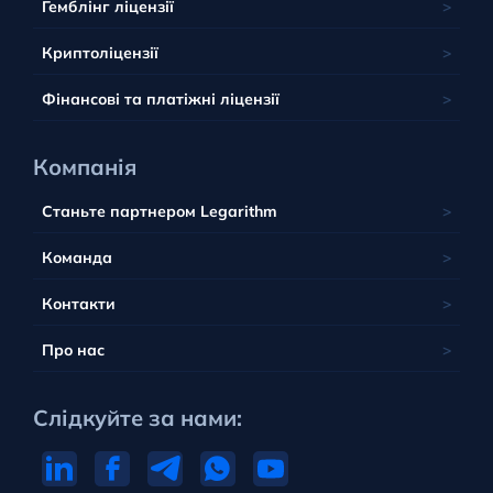
Мальта
Гемблінг ліцензії
Тувалу
Британські острови
Польща
Вануату
Криптоліцензії
Португалія
Фінансові та платіжні ліцензії
Компанія
Станьте партнером Legarithm
Команда
Контакти
Про нас
Слідкуйте за нами: