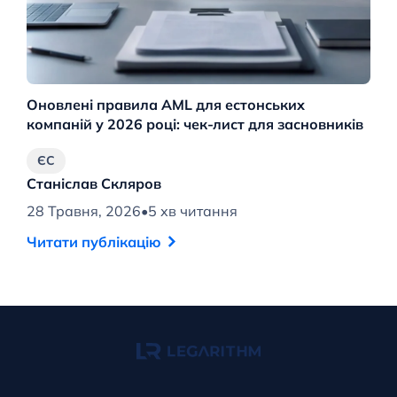
Оновлені правила AML для естонських
Но
компаній у 2026 році: чек-лист для засновників
гл
ЄС
Станіслав Скляров
С
28 Травня, 2026
•
5 хв читання
20
Читати публікацію
Ч