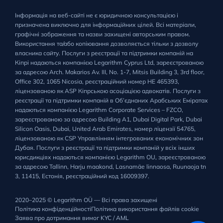
Інформація на веб-сайті не є юридичною консультацією і
призначена виключно для інформаційних цілей. Всі матеріали,
графічні зображення та назви захищені авторським правом.
Використання та/або копіювання дозволяється тільки з дозволу
власника сайту. Послуги з реєстрації та підтримки компаній на
Кіпрі надаються компанією Legarithm Cyprus Ltd, зареєстрованою
за адресою Arch. Makarios Av. III, No. 1-7, Mitsis Building 3, 3rd floor,
Office 302, 1065 Nicosia, реєстраційний номер HE 465393,
ліцензованою як ASP Кіпрською асоціацією адвокатів. Послуги з
реєстрації та підтримки компаній в Об’єднаних Арабських Еміратах
надаються компанією Legarithm Corporate Services – FZCO,
зареєстрованою за адресою Building A1, Dubai Digital Park, Dubai
Silicon Oasis, Dubai, United Arab Emirates, номер ліцензії 54765,
ліцензованою як CSP Управлінням інтегрованих економічних зон
Дубая. Послуги з реєстрації та підтримки компаній у всіх інших
юрисдикціях надаються компанією Legarithm OU, зареєстрованою
за адресою Tallinn, Harju maakond, Lasnamäe linnaosa, Ruunaoja tn
3, 11415, Естонія, реєстраційний код 16009397.
2020–2025 © Legarithm OÜ — Всі права захищені
Політика конфіденційності
Політика використання файлів cookie
Заява про дотримання вимог KYC / AML