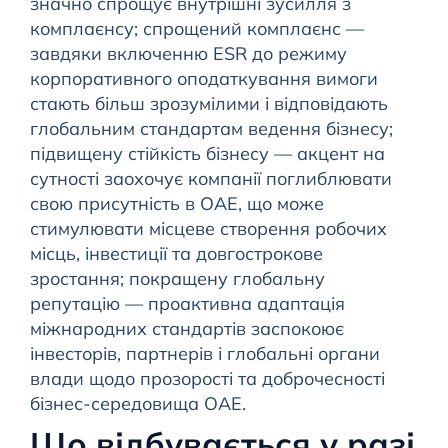
значно спрощує внутрішні зусилля з
комплаєнсу; спрощений комплаєнс —
завдяки включенню ESR до режиму
корпоративного оподаткування вимоги
стають більш зрозумілими і відповідають
глобальним стандартам ведення бізнесу;
підвищену стійкість бізнесу — акцент на
сутності заохочує компанії поглиблювати
свою присутність в ОАЕ, що може
стимулювати місцеве створення робочих
місць, інвестиції та довгострокове
зростання; покращену глобальну
репутацію — проактивна адаптація
міжнародних стандартів заспокоює
інвесторів, партнерів і глобальні органи
влади щодо прозорості та доброчесності
бізнес-середовища ОАЕ.
Що відбувається у разі