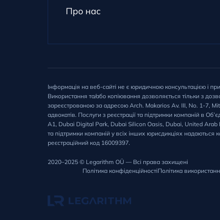
Про нас
Інформація на веб-сайті не є юридичною консультацією і пр
Використання та/або копіювання дозволяється тільки з дозво
зареєстрованою за адресою Arch. Makarios Av. III, No. 1-7, Mi
адвокатів. Послуги з реєстрації та підтримки компаній в Об
A1, Dubai Digital Park, Dubai Silicon Oasis, Dubai, United A
та підтримки компаній у всіх інших юрисдикціях надаються к
реєстраційний код 16009397.
2020–2025 © Legarithm OÜ — Всі права захищені
Політика конфіденційності
Політика використанн