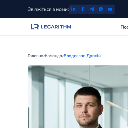
Перейти
Зв'яжіться з нами:
до
вмісту
По
Головна
Команда
Владислав Драпій