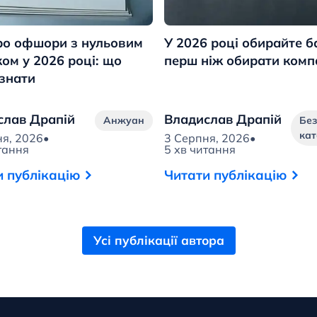
ро офшори з нульовим
У 2026 році обирайте б
ом у 2026 році: що
перш ніж обирати комп
 знати
слав Драпій
Владислав Драпій
Анжуан
Бе
кат
ня, 2026
•
3 Серпня, 2026
•
тання
5 хв читання
и публікацію
Читати публікацію
Усі публікації автора