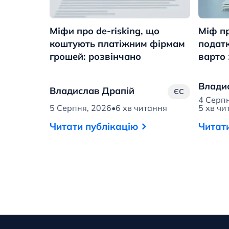
Міфи про de-risking, що
Міф п
коштують платіжним фірмам
податк
грошей: розвінчано
варто
Влади
Владислав Драпій
ЄС
4 Серп
5 Серпня, 2026
•
6 хв читання
5 хв чи
Читати публікацію
Читат