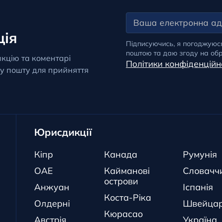
ція
Підписуючись, я погоджуюс
поштою та даю згоду на обр
кцію та коментарі
Політики конфіденційн
у пошту для прийняття
Юрисдикції
Кіпр
Канада
Румунія
ОАЕ
Кайманові
Словачч
острови
Анжуан
Іспанія
Коста-Ріка
Олдерні
Швейцар
Кюрасао
Австрія
Україна