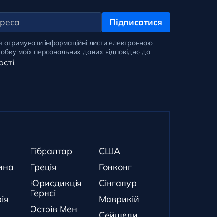
Підписатися
я отримувати інформаційні листи електронною
обку моїх персональних даних відповідно до
ості
.
Гібралтар
США
ина
Греція
Гонконг
Юрисдикція
Сінгапур
Гернсі
ія
Маврикій
Острів Мен
Сейшели