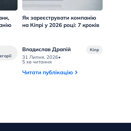
анк,
Як зареєструвати компанію
Податко
анію
на Кіпрі у 2026 році: 7 кроків
Кіпрі у 
змінило
Владислав Драпій
Владисл
з
Кіпр
егорії
31 Липня, 2026
•
30 Липня,
5 хв читання
5 хв чита
Читати публікацію
Читати 