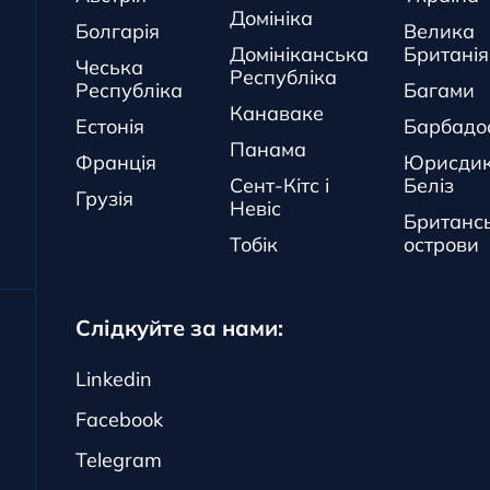
Домініка
Болгарія
Велика
Домініканська
Британія
Чеська
Республіка
Республіка
Багами
Канаваке
Естонія
Барбадо
Панама
Франція
Юрисдик
Сент-Кітс і
Беліз
Грузія
Невіс
Британсь
Тобік
острови
Слідкуйте за нами:
Linkedin
Facebook
Telegram