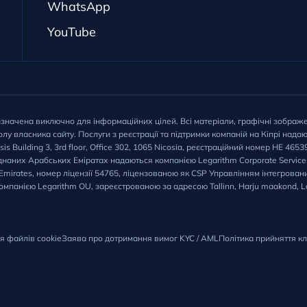
WhatsApp
YouTube
изначена виключно для інформаційних цілей. Всі матеріали, графічні зображ
лу власника сайту. Послуги з реєстрації та підтримки компаній на Кіпрі надаю
tsis Building 3, 3rd floor, Office 302, 1065 Nicosia, реєстраційний номер HE 4
’єднаних Арабських Еміратах надаються компанією Legarithm Corporate Servic
rab Emirates, номер ліцензії 54765, ліцензованою як CSP Управлінням інтегрова
омпанією Legarithm OU, зареєстрованою за адресою Tallinn, Harju maakond, La
я файлів cookie
Заява про дотримання вимог KYC / AML
Політика прийняття кл