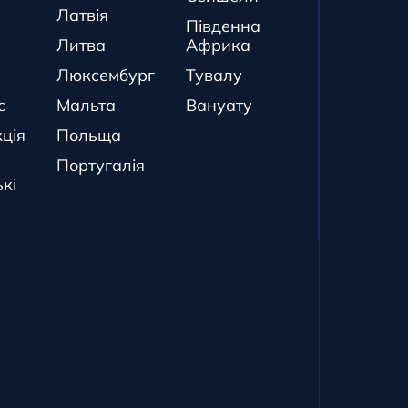
Латвія
Південна
Литва
Африка
Люксембург
Тувалу
с
Мальта
Вануату
ція
Польща
Португалія
кі