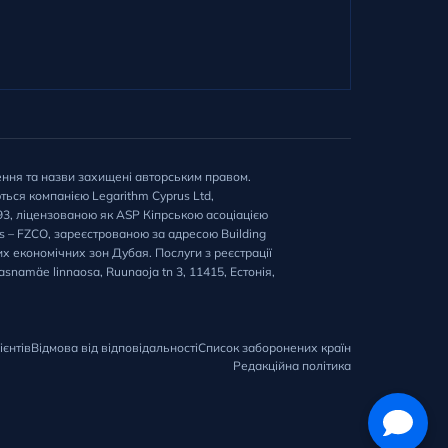
ення та назви захищені авторським правом.
ться компанією Legarithm Cyprus Ltd,
65393, ліцензованою як ASP Кіпрською асоціацією
es – FZCO, зареєстрованою за адресою Building
них економічних зон Дубая. Послуги з реєстрації
snamäe linnaosa, Ruunaoja tn 3, 11415, Естонія,
ієнтів
Відмова від відповідальності
Список заборонених країн
Редакційна політика