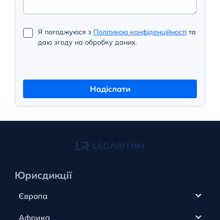
Я погоджуюся з
Політикою конфіденційності
та
даю згоду на обробку даних.
Надіслати
Юрисдикції
Європа
Кіпр
Африка