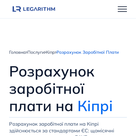
Перейти
до
вмісту
Головна
Послуги
Кіпр
Розрахунок Заробітної Плати
Розрахунок
заробітної
плати на
Кіпрі
Розрахунок заробітної плати на Кіпрі
здійснюється за стандартами ЄС: щомісячні