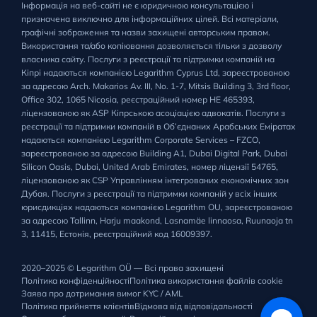
Інформація на веб-сайті не є юридичною консультацією і
призначена виключно для інформаційних цілей. Всі матеріали,
графічні зображення та назви захищені авторським правом.
Використання та/або копіювання дозволяється тільки з дозволу
власника сайту. Послуги з реєстрації та підтримки компаній на
Кіпрі надаються компанією Legarithm Cyprus Ltd, зареєстрованою
за адресою Arch. Makarios Av. III, No. 1-7, Mitsis Building 3, 3rd floor,
Office 302, 1065 Nicosia, реєстраційний номер HE 465393,
ліцензованою як ASP Кіпрською асоціацією адвокатів. Послуги з
реєстрації та підтримки компаній в Об’єднаних Арабських Еміратах
надаються компанією Legarithm Corporate Services – FZCO,
зареєстрованою за адресою Building A1, Dubai Digital Park, Dubai
Silicon Oasis, Dubai, United Arab Emirates, номер ліцензії 54765,
ліцензованою як CSP Управлінням інтегрованих економічних зон
Дубая. Послуги з реєстрації та підтримки компаній у всіх інших
юрисдикціях надаються компанією Legarithm OU, зареєстрованою
за адресою Tallinn, Harju maakond, Lasnamäe linnaosa, Ruunaoja tn
3, 11415, Естонія, реєстраційний код 16009397.
2020–2025 © Legarithm OÜ — Всі права захищені
Політика конфіденційності
Політика використання файлів cookie
Заява про дотримання вимог KYC / AML
Політика прийняття клієнтів
Відмова від відповідальності