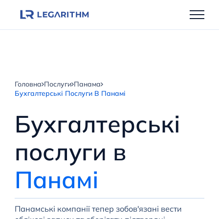
Перейти
до
вмісту
Головна
Послуги
Панама
Бухгалтерські Послуги В Панамі
Бухгалтерські
послуги в
Панамі
Панамські компанії тепер зобов'язані вести