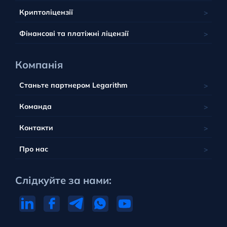
Британські острови
Польща
Вануату
Криптоліцензії
Португалія
Фінансові та платіжні ліцензії
Компанія
Станьте партнером Legarithm
Команда
Контакти
Про нас
Слідкуйте за нами: