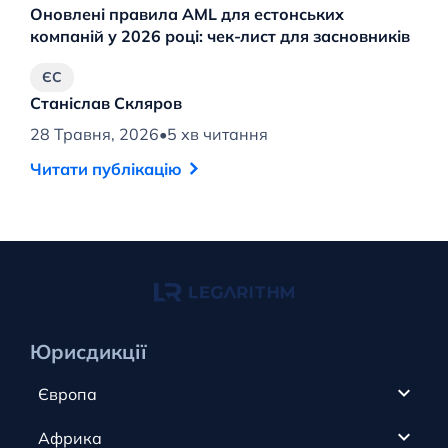
Оновлені правила AML для естонських
Но
компаній у 2026 році: чек-лист для засновників
гл
ЄС
Станіслав Скляров
С
28 Травня, 2026
•
5 хв читання
20
Читати публікацію
Ч
Юрисдикції
Європа
Кіпр
Африка