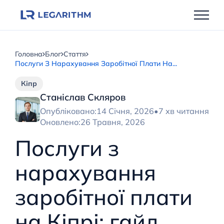
Перейти
до
вмісту
Головна
Блог
Стаття
Послуги З Нарахування Заробітної Плати На...
Кіпр
Станіслав Скляров
Опубліковано:
14 Січня, 2026
•
7 хв читання
Оновлено:
26 Травня, 2026
Послуги з
нарахування
заробітної плати
на Кіпрі: гайд