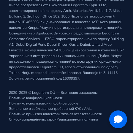
Кипре предоставляются компанией Legarithm Cyprus Ltd,
зарегистрированной по адресу Arch. Makarios Av. III, No. 1-7, Mitsis
Building 3, 3rd floor, Office 302, 1065 Nicosia, регистрационный
номер HE 465393, лицензированной в качестве ASP Ассоциацией
адвокатов Кипра. Услуги по регистрации и поддержке компаний в
Объединенных Арабских Эмиратах предоставляются Legarithm
Corporate Services — FZCO, зарегистрированной по адресу Building
A1, Dubai Digital Park, Dubai Silicon Oasis, Dubai, United Arab
Emirates, номер лицензии 54765, лицензированной в качестве CSP
Управлением интегрированных экономических зон Дубая. Услуги
по созданию и поддержке компаний во всех других юрисдикциях
предоставляются Legarithm OU, зарегистрированной по адресу
Tallinn, Harju maakond, Lasnamäe linnaosa, Ruunaoja tn 3, 11415,
Эстония, регистрационный код 16009397.
2020–2025 © Legarithm OÜ — Все права защищены
Политика конфиденциальности
Политика использования файлов cookie
Заявление о соблюдении требований KYC / AML
Политика принятия клиентов
Отказ от ответственности
Список запрещённых стран
Редакционная политика