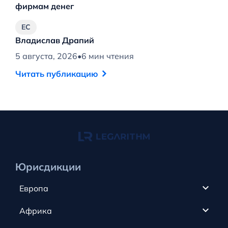
фирмам денег
го
ЕС
Владислав Драпий
В
5 августа, 2026
•
6 мин чтения
4 
Читать публикацию
Ч
Юрисдикции
Европа
Кипр
Африка
ОАЭ