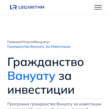
Перейти
к
содержимому
Главная
Услуги
Вануату
Гражданство Вануату За Инвестиции
Гражданство
Вануату
за
инвестиции
Программа гражданства Вануату за инвестиции