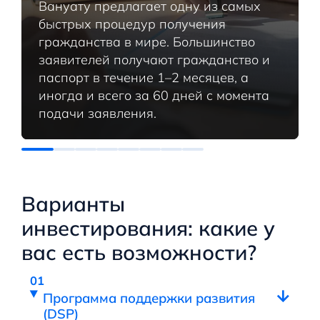
Вануату предлагает одну из самых
быстрых процедур получения
гражданства в мире. Большинство
заявителей получают гражданство и
паспорт в течение 1–2 месяцев, а
иногда и всего за 60 дней с момента
подачи заявления.
Варианты
инвестирования: какие у
вас есть возможности?
Программа поддержки развития
(DSP)