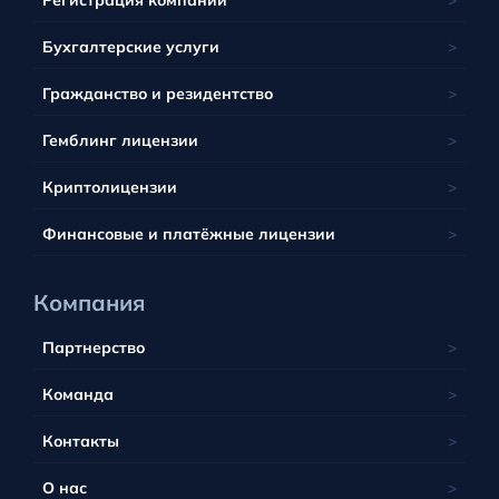
Канаваке
Сингапур
Великобритания
Франция
Латвия
Панама
Маврикий
Бухгалтерские услуги
Багамы
Грузия
Литва
Сент-Китс и Невис
Сейшельские острова
Барбадос
Гражданство и резидентство
Люксембург
Тобик
ЮАР
Белиз
Мальта
Гемблинг лицензии
Тувалу
Британские Виргинские острова
Польша
Вануату
Криптолицензии
Португалия
Финансовые и платёжные лицензии
Компания
Партнерство
Команда
Контакты
О нас