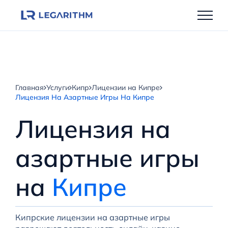
Перейти
к
содержимому
Главная
Услуги
Кипр
Лицензии на Кипре
Лицензия На Азартные Игры На Кипре
Лицензия на
азартные игры
на
Кипре
Кипрские лицензии на азартные игры