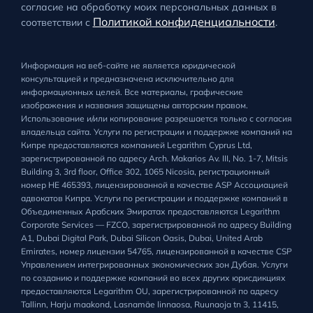
согласие на обработку моих персональных данных в
Политикой конфиденциальности
соответствии с
.
Информация на веб-сайте не является юридической
консультацией и предназначена исключительно для
информационных целей. Все материалы, графические
изображения и названия защищены авторским правом.
Использование и/или копирование разрешается только с согласия
владельца сайта. Услуги по регистрации и поддержке компаний на
Кипре предоставляются компанией Legarithm Cyprus Ltd,
зарегистрированной по адресу Arch. Makarios Av. III, No. 1-7, Mitsis
Building 3, 3rd floor, Office 302, 1065 Nicosia, регистрационный
номер HE 465393, лицензированной в качестве ASP Ассоциацией
адвокатов Кипра. Услуги по регистрации и поддержке компаний в
Объединенных Арабских Эмиратах предоставляются Legarithm
Corporate Services — FZCO, зарегистрированной по адресу Building
A1, Dubai Digital Park, Dubai Silicon Oasis, Dubai, United Arab
Emirates, номер лицензии 54765, лицензированной в качестве CSP
Управлением интегрированных экономических зон Дубая. Услуги
по созданию и поддержке компаний во всех других юрисдикциях
предоставляются Legarithm OU, зарегистрированной по адресу
Tallinn, Harju maakond, Lasnamäe linnaosa, Ruunaoja tn 3, 11415,