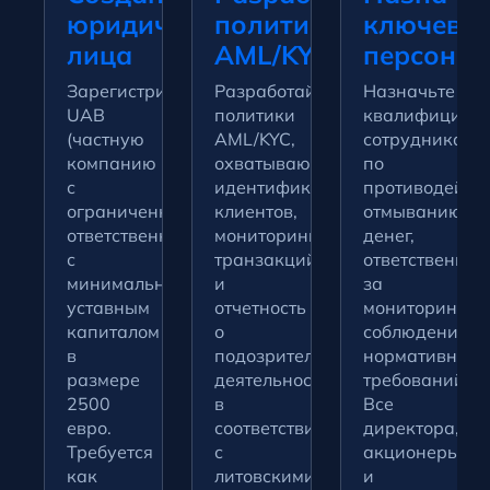
юридического
политик
ключево
лица
AML/KYC
персонал
Зарегистрируйте
Разработайте
Назначьте
UAB
политики
квалифициров
(частную
AML/KYC,
сотрудника
компанию
охватывающие
по
с
идентификацию
противодейст
ограниченной
клиентов,
отмыванию
ответственностью)
мониторинг
денег,
с
транзакций
ответственног
минимальным
и
за
уставным
отчетность
мониторинг
капиталом
о
соблюдения
в
подозрительной
нормативных
размере
деятельности,
требований.
2500
в
Все
евро.
соответствии
директора,
Требуется
с
акционеры
как
литовскими
и