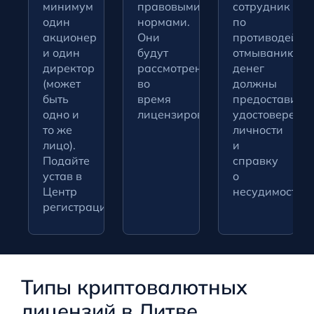
минимум
правовыми
сотрудник
один
нормами.
по
акционер
Они
противодейст
и один
будут
отмыванию
директор
рассмотрены
денег
(может
во
должны
быть
время
предоставить
одно и
лицензирования.
удостоверени
то же
личности
лицо).
и
Подайте
справку
устав в
о
Центр
несудимости.
регистрации.
Типы криптовалютных
лицензий в Литве