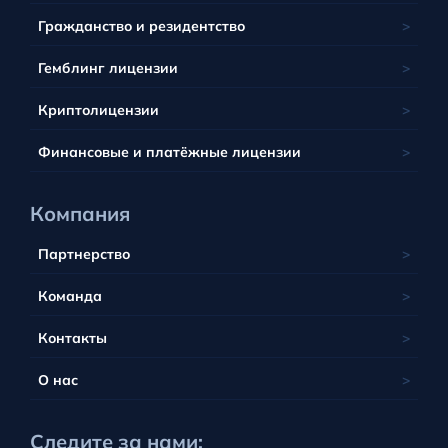
Грузия
Литва
Сент-Китс и Невис
Сейшельские острова
Барбадос
Гражданство и резидентство
Люксембург
Тобик
ЮАР
Белиз
Мальта
Гемблинг лицензии
Тувалу
Британские Виргинские острова
Польша
Вануату
Криптолицензии
Португалия
Финансовые и платёжные лицензии
Компания
Партнерство
Команда
Контакты
О нас
Следите за нами: