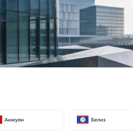
Анжуан
Белиз