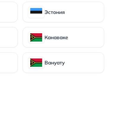
Эстония
Канаваке
Вануату