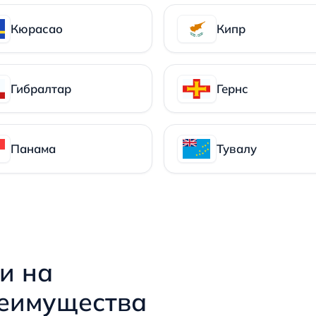
Кюрасао
Кипр
Гибралтар
Гернс
Панама
Тувалу
и на
реимущества