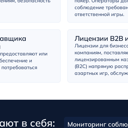
ениям, безопасность
покер. Операторы до
соблюдение требован
ответственной игры.
тавщика
Лицензии B2B 
я
Лицензии для бизнеса
компаниям, поставля
 предоставляют или
лицензированным каз
беспечение и
(B2C) напрямую расп
 потребоваться
азартных игр, обслу
ют в себя:
Мониторинг соблю