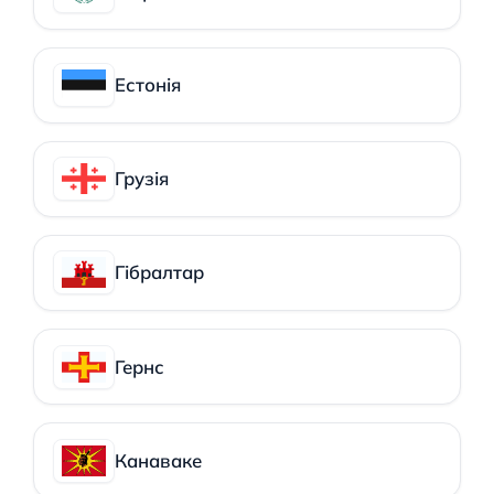
Естонія
Грузія
Гібралтар
Гернс
Канаваке