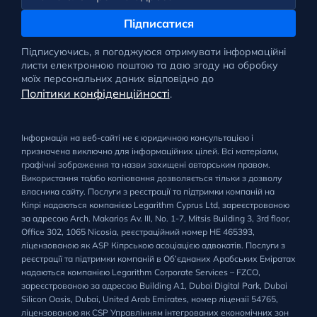
Підписатися
Підписуючись, я погоджуюся отримувати інформаційні
листи електронною поштою та даю згоду на обробку
моїх персональних даних відповідно до
Політики конфіденційності
.
Інформація на веб-сайті не є юридичною консультацією і
призначена виключно для інформаційних цілей. Всі матеріали,
графічні зображення та назви захищені авторським правом.
Використання та/або копіювання дозволяється тільки з дозволу
власника сайту. Послуги з реєстрації та підтримки компаній на
Кіпрі надаються компанією Legarithm Cyprus Ltd, зареєстрованою
за адресою Arch. Makarios Av. III, No. 1-7, Mitsis Building 3, 3rd floor,
Office 302, 1065 Nicosia, реєстраційний номер HE 465393,
ліцензованою як ASP Кіпрською асоціацією адвокатів. Послуги з
реєстрації та підтримки компаній в Об’єднаних Арабських Еміратах
надаються компанією Legarithm Corporate Services – FZCO,
зареєстрованою за адресою Building A1, Dubai Digital Park, Dubai
Silicon Oasis, Dubai, United Arab Emirates, номер ліцензії 54765,
ліцензованою як CSP Управлінням інтегрованих економічних зон