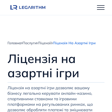
Перейти
до
вмісту
Головна
Послуги
Ліцензії
Ліцензія На Азартні Ігри
Ліцензія на
азартні ігри
Ліцензія на азартні ігри дозволяє вашому
бізнесу легально керувати онлайн-казино,
спортивними ставками та ігровими
платформами на регульованих ринках, що
дозволяє обробляти платежі та зміцнювати