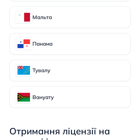
Мальта
Панама
Тувалу
Вануату
Отримання ліцензії на