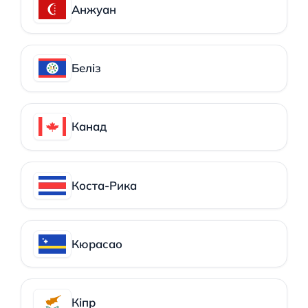
Анжуан
Беліз
Канад
Коста-Рика
Кюрасао
Кіпр