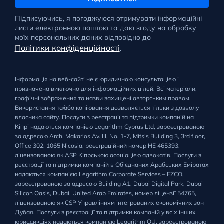
Підписуючись, я погоджуюся отримувати інформаційні
листи електронною поштою та даю згоду на обробку
моїх персональних даних відповідно до
Політики конфіденційності
.
Інформація на веб-сайті не є юридичною консультацією і
призначена виключно для інформаційних цілей. Всі матеріали,
графічні зображення та назви захищені авторським правом.
Використання та/або копіювання дозволяється тільки з дозволу
власника сайту. Послуги з реєстрації та підтримки компаній на
Кіпрі надаються компанією Legarithm Cyprus Ltd, зареєстрованою
за адресою Arch. Makarios Av. III, No. 1-7, Mitsis Building 3, 3rd floor,
Office 302, 1065 Nicosia, реєстраційний номер HE 465393,
ліцензованою як ASP Кіпрською асоціацією адвокатів. Послуги з
реєстрації та підтримки компаній в Об’єднаних Арабських Еміратах
надаються компанією Legarithm Corporate Services – FZCO,
зареєстрованою за адресою Building A1, Dubai Digital Park, Dubai
Silicon Oasis, Dubai, United Arab Emirates, номер ліцензії 54765,
ліцензованою як CSP Управлінням інтегрованих економічних зон
Дубая. Послуги з реєстрації та підтримки компаній у всіх інших
юрисдикціях надаються компанією Legarithm OU, зареєстрованою