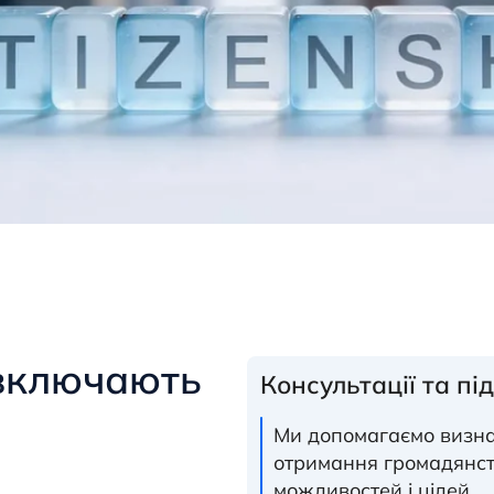
 включають
Консультації та п
Ми допомагаємо визна
отримання громадянст
можливостей і цілей.