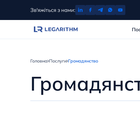
Перейти
Зв'яжіться з нами:
до
вмісту
По
Головна
Послуги
Громадянство
Громадянс