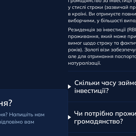
Громадянство за інвестиції 
у стислі строки (зазвичай п
в країні. Ви отримуєте повн
виборчими, у більшості випа
Резиденція за інвестиції (RB
проживання, який може при
вимог щодо строку та факти
років). Золоті візи забезпе
але для отримання паспорт
натуралізації.
Скільки часу займ
інвестиції?
ня?
Чи потрібно прожи
ння? Напишіть нам
громадянство?
відповімо вам