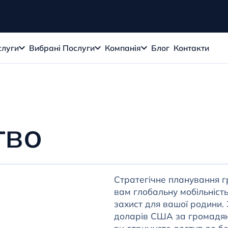
слуги
Вибрані Послуги
Компанія
Блог
Контакти
тво
Стратегічне планування г
вам глобальну мобільність
захист для вашої родини.
доларів США за громадянс