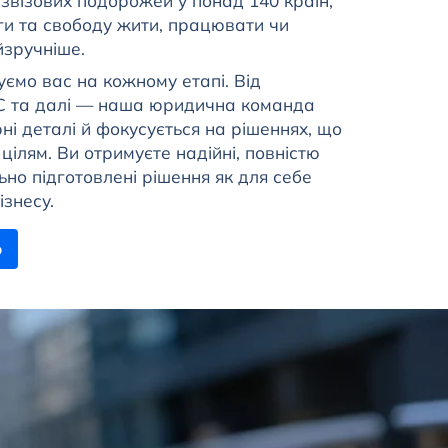
езвізових подорожей у понад 140 країн,
ги та свободу жити, працювати чи
йзручніше.
уємо вас на кожному етапі. Від
ЄС та далі — наша юридична команда
ні деталі й фокусується на рішеннях, що
ілям. Ви отримуєте надійні, повністю
ьно підготовлені рішення як для себе
ізнесу.
ю