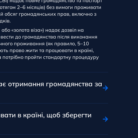
(CBI) надає повне громадянство та паспорт
ротягом 2–6 місяців) без вимоги проживати
ий обсяг громадянських прав, включно з
дків.
I або «золота віза») надає дозвіл на
вести до громадянства після виконання
чного проживання (як правило, 5–10
чують право жити та працювати в країні,
а потрібно пройти стандартну процедуру
ає отримання громадянства за
вати в країні, щоб зберегти