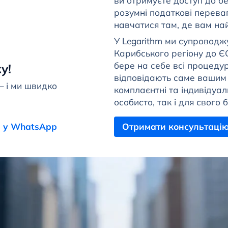
ви отримуєте доступ до б
розумні податкові перева
навчатися там, де вам на
У Legarithm ми супроводж
Карибського регіону до 
бере на себе всі процедур
у!
відповідають саме вашим ц
— і ми швидко
комплаєнтні та індивідуал
особисто, так і для свого б
 у WhatsApp
Отримати консультаці