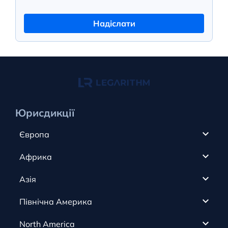
Надіслати
Юрисдикції
Європа
Кіпр
Африка
ОАЕ
Канада
Азія
Анжуан
Кайманові острови
Румунія
Північна Америка
Олдерні
Коста-Ріка
Словаччина
Австрія
Гібралтар
North America
Кюрасао