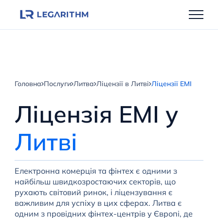
Перейти
до
вмісту
Головна
Послуги
Литва
Ліцензії в Литві
Ліцензії EMI
Ліцензія EMI у
Литві
Електронна комерція та фінтех є одними з
найбільш швидкозростаючих секторів, що
рухають світовий ринок, і ліцензування є
важливим для успіху в цих сферах. Литва є
одним з провідних фінтех-центрів у Європі, де