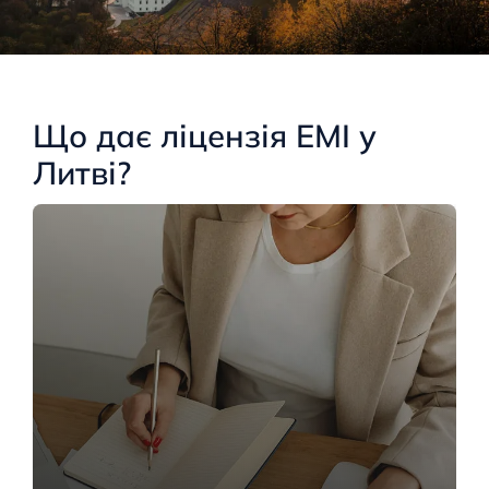
Що дає ліцензія EMI у
Литві?