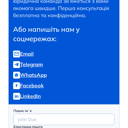
юридична команда зв’яжеться з вами
якомога швидше. Перша консультація
безплатна та конфіденційна.
Або напишіть нам у
соцмережах:
Email
Telegram
WhatsApp
Facebook
LinkedIn
Повне ім`я
Електрона пошта