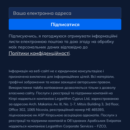
Підписатися
Підписуючись, я погоджуюся отримувати інформаційні
листи електронною поштою та даю згоду на обробку
моїх персональних даних відповідно до
Політики конфіденційності
.
Інформація на веб-сайті не є юридичною консультацією і
призначена виключно для інформаційних цілей. Всі матеріали,
графічні зображення та назви захищені авторським правом.
Використання та/або копіювання дозволяється тільки з дозволу
власника сайту. Послуги з реєстрації та підтримки компаній на
Кіпрі надаються компанією Legarithm Cyprus Ltd, зареєстрованою
за адресою Arch. Makarios Av. III, No. 1-7, Mitsis Building 3, 3rd floor,
Office 302, 1065 Nicosia, реєстраційний номер HE 465393,
ліцензованою як ASP Кіпрською асоціацією адвокатів. Послуги з
реєстрації та підтримки компаній в Об’єднаних Арабських Еміратах
надаються компанією Legarithm Corporate Services – FZCO,