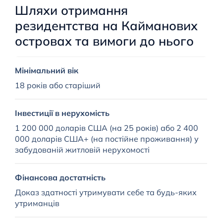
Шляхи отримання
резидентства на Кайманових
островах та вимоги до нього
Мінімальний вік
Д
18 років або старіший
1
2
Н
Інвестиції в нерухомість
3
1 200 000 доларів США (на 25 років) або 2 400
000 доларів США+ (на постійне проживання) у
П
забудованій житловій нерухомості
2
Б
Фінансова достатність
Т
Доказ здатності утримувати себе та будь-яких
1
утриманців