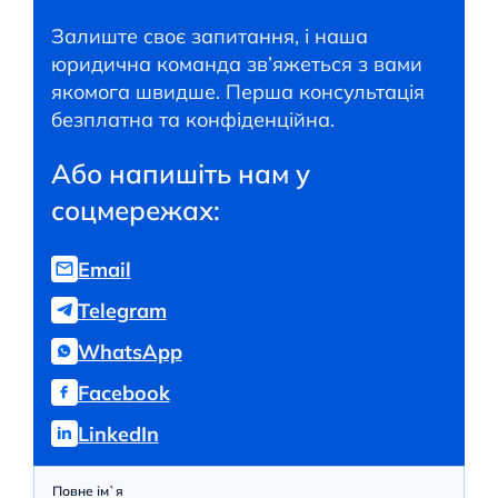
Залиште своє запитання, і наша
юридична команда зв’яжеться з вами
якомога швидше. Перша консультація
безплатна та конфіденційна.
Або напишіть нам у
соцмережах:
Email
Telegram
WhatsApp
Facebook
LinkedIn
Повне ім`я