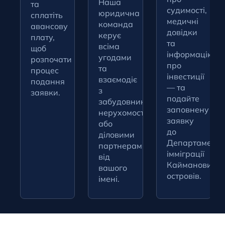
Наша
та
судимості,
юридична
сплатіть
медичні
команда
авансову
довідки
керує
плату,
та
всіма
щоб
інформацію
угодами
розпочати
про
та
процес
інвестиції
взаємодіє
подання
— та
з
заявки.
подайте
забудовниками
заповнену
нерухомості
заявку
або
до
діловими
Департаменту
партнерами
імміграції
від
Кайманових
вашого
островів.
імені.