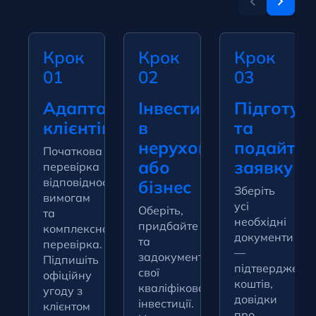
Крок
Крок
Крок
01
02
03
Адаптація
Інвестиції
Підготуй
клієнтів
в
та
нерухомість
подайте
Початкова
або
заявку
перевірка
відповідності
бізнес
Зберіть
вимогам
усі
Оберіть,
та
необхідні
придбайте
комплексна
документи
та
перевірка.
—
задокументуйте
Підпишіть
підтвердженн
свої
офіційну
коштів,
кваліфіковані
угоду з
довідки
інвестиції.
клієнтом
про