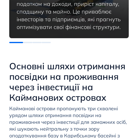
податком на доходи, приріст капіталу,
спадщину та майно. Це приваблює
інвесторів та підприємців, які прагнуть
оптимізувати свої фінансові структури.
Основні шляхи отримання
посвідки на проживання
через інвестиції на
Кайманових островах
Кайманові острови пропонують три схвалені
урядом шляхи отримання посвідки на
проживання через інвестиції для заможних осіб,
які шукають нейтральну з точки зору
оподаткування базу в Карибському басейні з