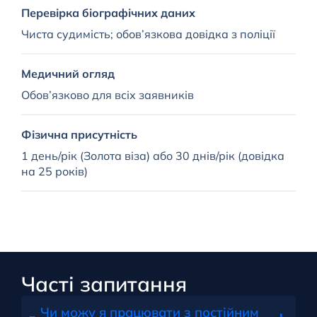
С
Перевірка біографічних даних
2
Чиста судимість; обов’язкова довідка з поліції
П
Т
П
Медичний огляд
Обов’язково для всіх заявників
С
П
Фізична присутність
2
1 день/рік (Золота віза) або 30 днів/рік (довідка
Н
на 25 років)
П
Часті запитання
Чи можу я працювати з постійним