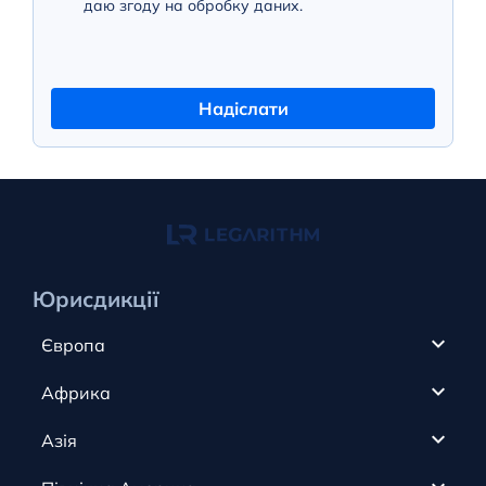
даю згоду на обробку даних.
Надіслати
Юрисдикції
Європа
Кіпр
Африка
ОАЕ
Канада
Азія
Анжуан
Кайманові острови
Румунія