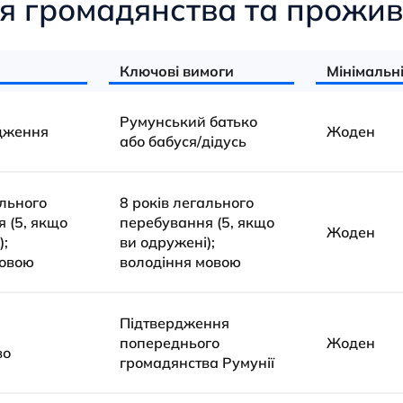
 громадянства та прожива
Ключові вимоги
Мінімальні
Румунський батько
дження
Жоден
або бабуся/дідусь
ального
8 років легального
 (5, якщо
перебування (5, якщо
Жоден
);
ви одружені);
мовою
володіння мовою
Підтвердження
попереднього
Жоден
во
громадянства Румунії