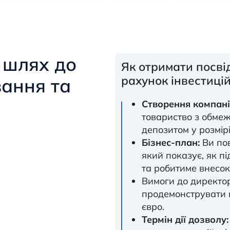
 шлях до
Як отримати посві
рахунок інвестиці
вання та
Створення компанії
товариство з обмеж
депозитом у розмірі
Бізнес-план:
Ви пов
який показує, як п
та робитиме внесок
Вимоги до директор
продемонструвати 
євро.
Термін дії дозволу: