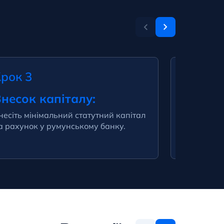
рок 3
Крок 4
несок капіталу:
Registr
несіть мінімальний статутний капітал
Отримайте
а рахунок у румунському банку.
зареєстру
влади.