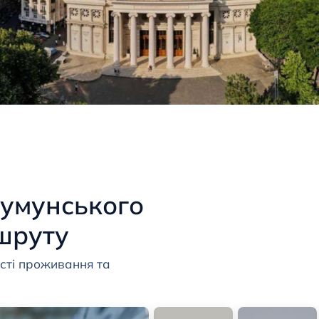
Румунського
шруту
сті проживання та