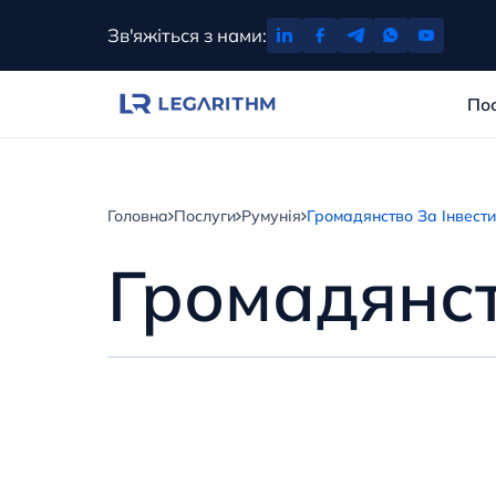
Перейти
Зв'яжіться з нами:
до
вмісту
По
Головна
Послуги
Румунія
Громадянство За Інвестиц
Громадянст