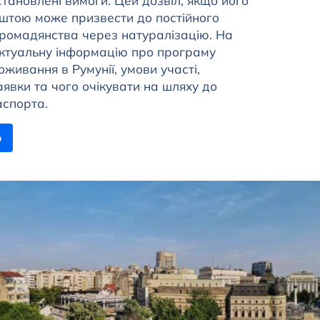
тановлені вимоги. Цей дозвіл, якщо його
ештою може призвести до постійного
 громадянства через натуралізацію. На
 актуальну інформацію про програму
живання в Румунії, умови участі,
аявки та чого очікувати на шляху до
аспорта.
ю