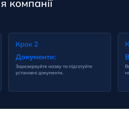
я компанії
Крок 2
К
Документи:
В
Зарезервуйте назву та підготуйте
В
установчі документи.
н