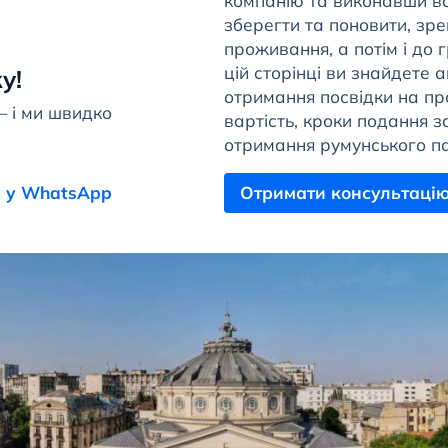
компанію та виконавши вс
зберегти та поновити, зр
проживання, а потім і до
цій сторінці ви знайдете
у!
отримання посвідки на про
— і ми швидко
вартість, кроки подання з
отримання румунського п
 у WhatsApp
Отримати консультаці