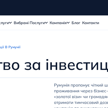
слуги
Вибрані Послуги
Компанія
Блог
Контакти
ії В Румунії
во за інвестиц
Румунія пропонує чіткий 
проживання через бізнес-і
«золотої візи» чи громадя
отримати тимчасовий доз