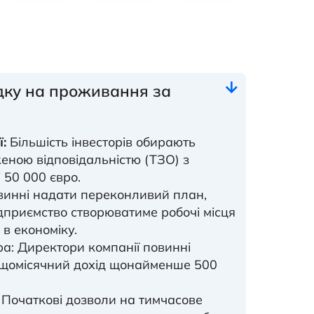
дку на проживання за
й
:
Більшість інвесторів обирають
еною відповідальністю (ТЗО) з
 50 000 євро.
инні надати переконливий план,
ідприємство створюватиме робочі місця
 в економіку.
а: Директори компанії повинні
щомісячний дохід щонайменше 500
Початкові дозволи на тимчасове