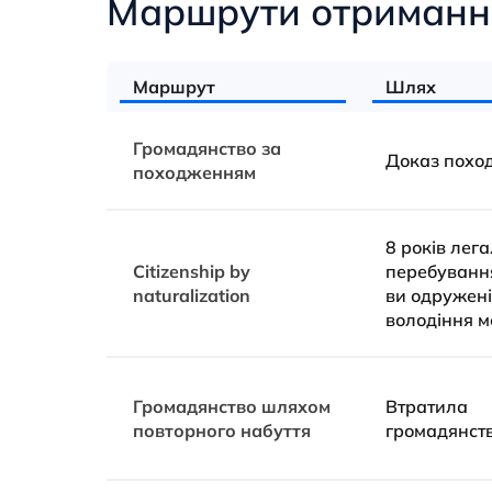
Маршрути отримання
Маршрут
Шлях
Громадянство за
Доказ похо
походженням
8 років лег
Citizenship by
перебування
naturalization
ви одружені
володіння 
Громадянство шляхом
Втратила
повторного набуття
громадянст