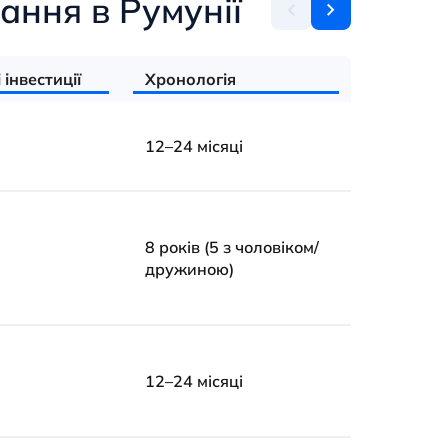
ння в Румунії
 інвестиції
Хронологія
Функц
Тип д
12–24 місяці
Мініма
8 років (5 з чоловіком/
дружиною)
Член 
Дозво
12–24 місяці
Подат