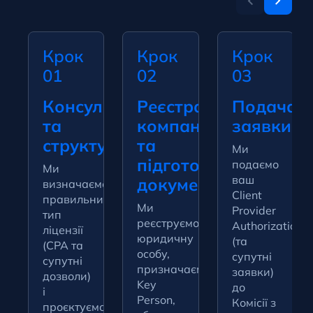
Крок
Крок
Крок
01
02
03
Консультація
Реєстрація
Подача
та
компанії
заявки
структурування
та
Ми
підготовка
подаємо
Ми
ваш
документів
визначаємо
Client
правильний
Ми
Provider
тип
реєструємо
Authorization
ліцензії
юридичну
(та
(CPA та
особу,
супутні
супутні
призначаємо
заявки)
дозволи)
Key
до
і
Person,
Комісії з
проєктуємо