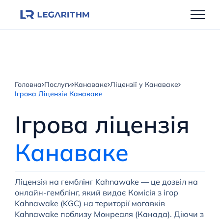
Перейти
до
вмісту
Головна
Послуги
Канаваке
Ліцензії у Канаваке
Ігрова Ліцензія Канаваке
Ігрова ліцензія
Канаваке
Ліцензія на гемблінг Kahnawake — це дозвіл на
онлайн-гемблінг, який видає Комісія з ігор
Kahnawake (KGC) на території могавків
Kahnawake поблизу Монреаля (Канада). Діючи з