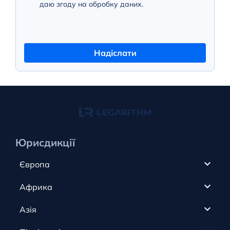
даю згоду на обробку даних.
Надіслати
Юрисдикції
Європа
Кіпр
Африка
ОАЕ
Канада
Азія
Анжуан
Кайманові острови