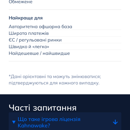
Обмежене
Найкраще для
Авторитетна офшорна база
Широта платежів
ЄС / регульовані ринки
Швидко й «легко»
Найдешевше / найшвидше
*Дані орієнтовні та можуть змінюватися;
підтверджуються для кожного випадку.
Часті запитання
Що таке ігрова ліцензія
Kahnawake?