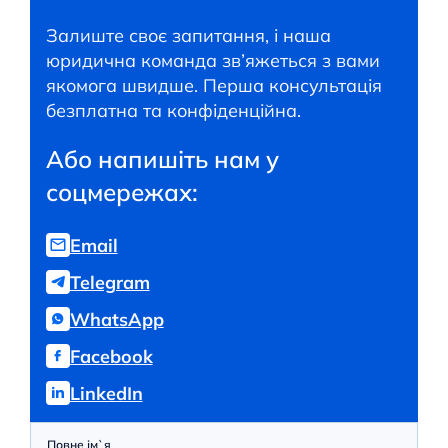
Залиште своє запитання, і наша
юридична команда зв’яжеться з вами
якомога швидше. Перша консультація
безплатна та конфіденційна.
Або напишіть нам у
соцмережах:
Email
Telegram
WhatsApp
Facebook
LinkedIn
Повне ім`я