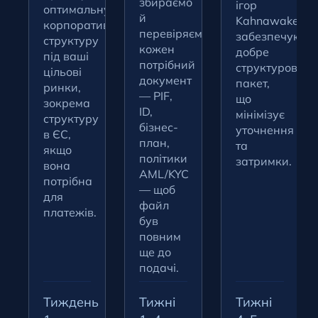
збираємо
ігор
оптимальну
й
Kahnawake,
корпоративну
перевіряємо
забезпечуючи
структуру
кожен
добре
під ваші
потрібний
структурован
цільові
документ
пакет,
ринки,
— PIF,
що
зокрема
ID,
мінімізує
структуру
бізнес-
уточнення
в ЄС,
план,
та
якщо
політики
затримки.
вона
AML/KYC
потрібна
— щоб
для
файл
платежів.
був
повним
ще до
подачі.
Тиждень
Тижні
Тижні