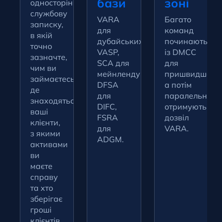
бази
зоні
односторінкову
службову
VARA
Багато
записку,
для
команд
в якій
дубайських
починають
точно
VASP,
із DMCC
зазначте,
SCA для
для
чим ви
мейнленду
,
пришвидшенн
займаєтесь,
DFSA
а потім
де
для
паралельно
знаходяться
DIFC,
отримують
ваші
FSRA
дозвіл
клієнти,
для
VARA.
з якими
ADGM.
активами
ви
маєте
справу
та хто
зберігає
гроші
клієнтів.