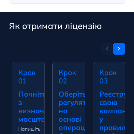
Як отримати ліцензію
Крок
Крок
Крок
01
02
03
Почніть
Оберіть
Реєструй
з
регулятора
свою
визначення
на
компані
масштабу
основі
у
операційної
правильн
Напишіть