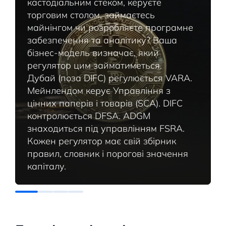
кастодіальним стеком, керуєте
торговим столом, займаєтесь
майнінгом чи розробляєте програмне
забезпечення та аналітику? Ваша
бізнес-модель визначає, який
регулятор цим займатиметься.
Дубай (поза DIFC) регулюється VARA.
Мейнлендом керує Управління з
цінних паперів і товарів (SCA). DIFC
контролюється DFSA. ADGM
знаходиться під управлінням FSRA.
Кожен регулятор має свій збірник
правил, словник і порогові значення
капіталу.