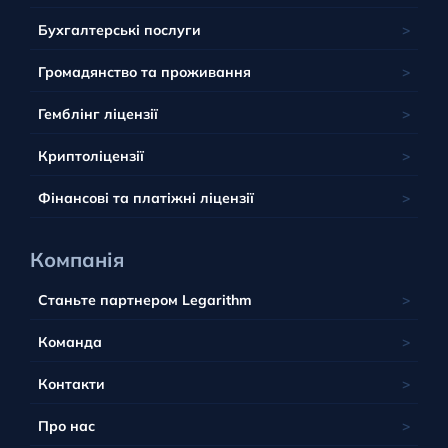
Велика Британія
Франція
Латвія
Панама
Маврикій
Бухгалтерські послуги
Багами
Грузія
Литва
Сент-Кітс і Невіс
Сейшели
Барбадос
Громадянство та проживання
Люксембург
Тобік
Південна Африка
Юрисдикція Беліз
Мальта
Гемблінг ліцензії
Тувалу
Британські острови
Польща
Вануату
Криптоліцензії
Португалія
Фінансові та платіжні ліцензії
Компанія
Станьте партнером Legarithm
Команда
Контакти
Про нас