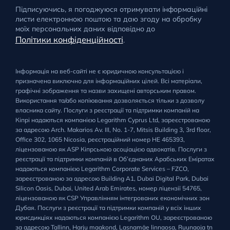
Підписуючись, я погоджуюся отримувати інформаційні
листи електронною поштою та даю згоду на обробку
моїх персональних даних відповідно до
Політики конфіденційності
.
Інформація на веб-сайті не є юридичною консультацією і
призначена виключно для інформаційних цілей. Всі матеріали,
графічні зображення та назви захищені авторським правом.
Використання та/або копіювання дозволяється тільки з дозволу
власника сайту. Послуги з реєстрації та підтримки компаній на
Кіпрі надаються компанією Legarithm Cyprus Ltd, зареєстрованою
за адресою Arch. Makarios Av. III, No. 1-7, Mitsis Building 3, 3rd floor,
Office 302, 1065 Nicosia, реєстраційний номер HE 465393,
ліцензованою як ASP Кіпрською асоціацією адвокатів. Послуги з
реєстрації та підтримки компаній в Об’єднаних Арабських Еміратах
надаються компанією Legarithm Corporate Services – FZCO,
зареєстрованою за адресою Building A1, Dubai Digital Park, Dubai
Silicon Oasis, Dubai, United Arab Emirates, номер ліцензії 54765,
ліцензованою як CSP Управлінням інтегрованих економічних зон
Дубая. Послуги з реєстрації та підтримки компаній у всіх інших
юрисдикціях надаються компанією Legarithm OU, зареєстрованою
за адресою Tallinn, Harju maakond, Lasnamäe linnaosa, Ruunaoja tn