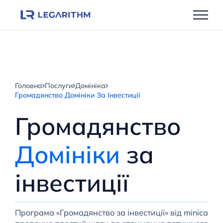
Перейти
до
вмісту
Головна
Послуги
Домініка
Громадянство Домініки За Інвестиції
Громадянство
Домініки
за
інвестиції
Програма «Громадянство за інвестиції» від minica