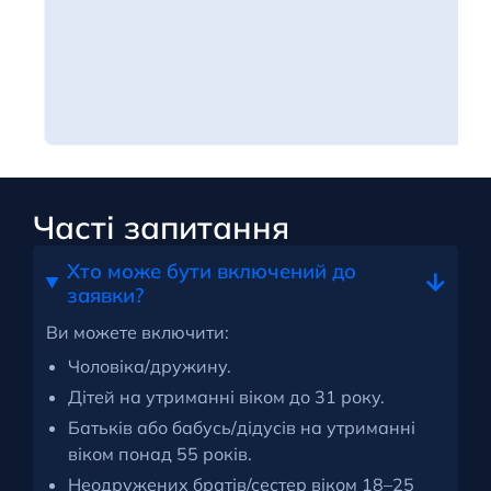
Часті запитання
Хто може бути включений до
заявки?
Ви можете включити:
Чоловіка/дружину.
Дітей на утриманні віком до 31 року.
Батьків або бабусь/дідусів на утриманні
віком понад 55 років.
Неодружених братів/сестер віком 18–25