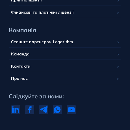
Вануату
Криптоліцензії
Португалія
Фінансові та платіжні ліцензії
Компанія
Станьте партнером Legarithm
Команда
Контакти
Про нас
Слідкуйте за нами: