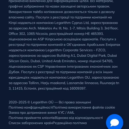
призначена виключно для інформаційних цілей. Всі матеріали,
графічні зображення та назви захищені авторським правом.
Використання та/або копіювання дозволяється тільки з дозволу
власника сайту. Послуги з реєстрації та підтримки компаній на
Кіпрі надаються компанією Legarithm Cyprus Ltd, зареєстрованою
за адресою Arch. Makarios Av. III, No. 1-7, Mitsis Building 3, 3rd floor,
Office 302, 1065 Nicosia, реєстраційний номер HE 465393,
ліцензованою як ASP Кіпрською асоціацією адвокатів. Послуги з
реєстрації та підтримки компаній в Об’єднаних Арабських Еміратах
надаються компанією Legarithm Corporate Services – FZCO,
зареєстрованою за адресою Building A1, Dubai Digital Park, Dubai
Silicon Oasis, Dubai, United Arab Emirates, номер ліцензії 54765,
ліцензованою як CSP Управлінням інтегрованих економічних зон
Дубая. Послуги з реєстрації та підтримки компаній у всіх інших
юрисдикціях надаються компанією Legarithm OU, зареєстрованою
за адресою Tallinn, Harju maakond, Lasnamäe linnaosa, Ruunaoja tn
3, 11415, Естонія, реєстраційний код 16009397.
2020–2025 © Legarithm OÜ — Всі права захищені
Політика конфіденційності
Політика використання файлів cookie
Заява про дотримання вимог KYC / AML
Політика прийняття клієнтів
Відмова від відповідальності
Список заборонених країн
Редакційна політика