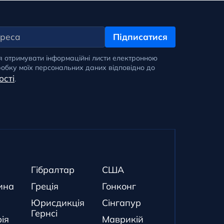
Підписатися
я отримувати інформаційні листи електронною
обку моїх персональних даних відповідно до
ості
.
Гібралтар
США
ина
Греція
Гонконг
Юрисдикція
Сінгапур
Гернсі
ія
Маврикій