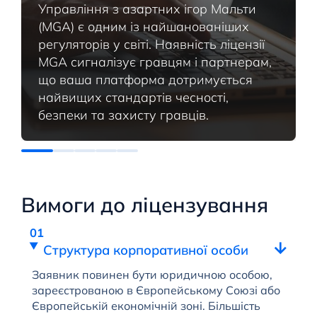
Управління з азартних ігор Мальти
(MGA) є одним із найшанованіших
регуляторів у світі. Наявність ліцензії
MGA сигналізує гравцям і партнерам,
що ваша платформа дотримується
найвищих стандартів чесності,
безпеки та захисту гравців.
Вимоги до ліцензування
Структура корпоративної особи
Заявник повинен бути юридичною особою,
зареєстрованою в Європейському Союзі або
Європейській економічній зоні. Більшість