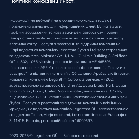
Політики конфіденційності
.
Інформація на веб-сайті не є юридичною консультацією і
призначена виключно для інформаційних цілей. Всі матеріали,
графічні зображення та назви захищені авторським правом.
Використання та/або копіювання дозволяється тільки з дозволу
власника сайту. Послуги з реєстрації та підтримки компаній на
Кіпрі надаються компанією Legarithm Cyprus Ltd, зареєстрованою
за адресою Arch. Makarios Av. III, No. 1-7, Mitsis Building 3, 3rd floor,
Office 302, 1065 Nicosia, реєстраційний номер HE 465393,
ліцензованою як ASP Кіпрською асоціацією адвокатів. Послуги з
реєстрації та підтримки компаній в Об’єднаних Арабських Еміратах
надаються компанією Legarithm Corporate Services – FZCO,
зареєстрованою за адресою Building A1, Dubai Digital Park, Dubai
Silicon Oasis, Dubai, United Arab Emirates, номер ліцензії 54765,
ліцензованою як CSP Управлінням інтегрованих економічних зон
Дубая. Послуги з реєстрації та підтримки компаній у всіх інших
юрисдикціях надаються компанією Legarithm OU, зареєстрованою
за адресою Tallinn, Harju maakond, Lasnamäe linnaosa, Ruunaoja tn
3, 11415, Естонія, реєстраційний код 16009397.
2020–2025 © Legarithm OÜ — Всі права захищені