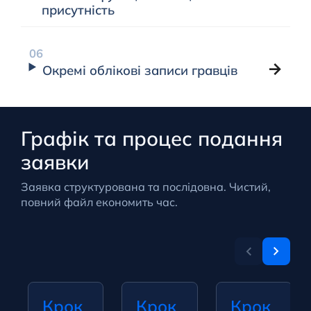
присутність
Окремі облікові записи гравців
Графік та процес подання
заявки
Заявка структурована та послідовна. Чистий,
повний файл економить час.
Крок
Крок
Крок