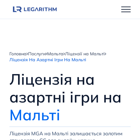
Перейти
до
вмісту
Головна
Послуги
Мальта
Ліцензії на Мальті
Ліцензія На Азартні Ігри На Мальті
Ліцензія на
азартні ігри на
Мальті
Ліцензія MGA на Мальті залишається золотим