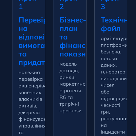
1
2
3
Перевірки
Бізнес-
Технічни
на
план
файл
відповідність
та
архітектура
вимогам
фінансові
платформи,
безпека,
та
показники
потоки
придатність
модель
даних,
доходів,
генератор
належна
ринки,
випадкових
перевірка
маркетинг,
чисел
акціонерів/
стратегія
або
конечних
RG та
підтвердженн
власників
трирічні
чесності
активів,
прогнози.
гри,
джерела
реагування
фінансування,
на
управління
інциденти
та