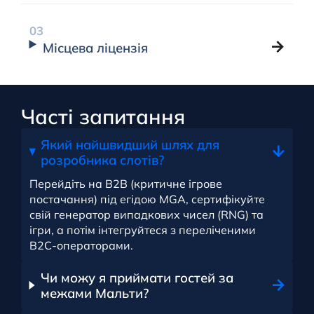
Місцева ліцензія
Часті запитання
Який найшвидший шлях для
розробника слотів?
Перейдіть на B2B (критичне ігрове
постачання) під егідою MGA, сертифікуйте
свій генератор випадкових чисел (RNG) та
ігри, а потім інтегруйтеся з переліченими
B2C-операторами.
Чи можу я приймати гостей за
межами Мальти?