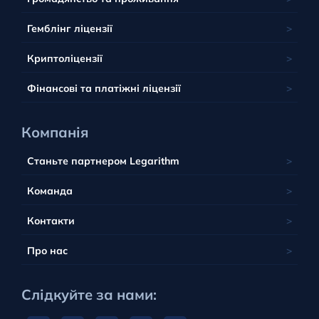
Люксембург
Тобік
Південна Африка
Юрисдикція Беліз
Мальта
Гемблінг ліцензії
Тувалу
Британські острови
Польща
Вануату
Криптоліцензії
Португалія
Фінансові та платіжні ліцензії
Компанія
Станьте партнером Legarithm
Команда
Контакти
Про нас
Слідкуйте за нами: