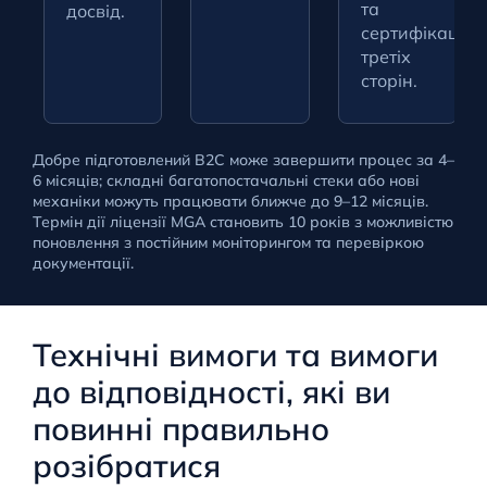
та
досвід.
сертифікація
третіх
сторін.
Добре підготовлений B2C може завершити процес за 4–
6 місяців; складні багатопостачальні стеки або нові
механіки можуть працювати ближче до 9–12 місяців.
Термін дії ліцензії MGA становить 10 років з можливістю
поновлення з постійним моніторингом та перевіркою
документації.
Технічні вимоги та вимоги
до відповідності, які ви
повинні правильно
розібратися