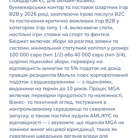
стандартом ЄС для онлайн-казино,
букмекерських контор та поставок азартних ігор
B2B у 2026 році, охоплюючи ігрові послуги B2C
та постачання критично важливих ігор B2B у
категоріях ігор типу 1–4, включаючи слоти,
настільні ігри, ставки на спорт та фентезі.
Бюджет включає збори за розгляд заявки та
системи, мінімальний статутний капітал у розмірі
100 000 євро (тип 1/2) або 40 000 євро (тип 3/4),
щорічні ліцензійні збори, перевірку на
відповідність вимогам та 5% податок на дохід
гравців-резидентів Мальти плюс корпоративний
податок з відшкодуванням — з ліцензіями,
виданими на термін до 10 років. Процес MGA
включає перевірки придатності та належності,
бізнес- та технічний огляд, тестування в
контрольованому середовищі та схвалення
запуску, а також постійні аудити AML/KYC та
відповідності — і зауважте, що ліцензія MGA не
замінює вимог місцевої юрисдикції, таких як
схвалення шведських органів влади для