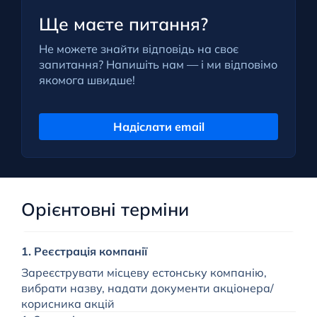
Ще маєте питання?
Не можете знайти відповідь на своє
запитання? Напишіть нам — і ми відповімо
якомога швидше!
Надіслати email
Орієнтовні терміни
1. Реєстрація компанії
О
Зареєструвати місцеву естонську компанію,
Т
вибрати назву, надати документи акціонера/
корисника акцій
О