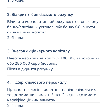
1–2 тижні
Т
2. Відкриття банківського рахунку
П
Відкрити корпоративний рахунок в естонському
у
банку/платіжній установі або банку ЄС, внести
Т
акціонерний капітал
2–6 тижнів
П
3. Внесок акціонерного капіталу
Т
Внесіть необхідний капітал: 100 000 євро (обмін)
або 250 000 євро (переказ)
Т
Після відкриття рахунку
к
Н
4. Підбір ключового персоналу
Призначте членів правління та відповідальних
М
за дотримання вимог в Естонії, відповідатимете
к
кваліфікаційним вимогам
Н
2–4 тижні