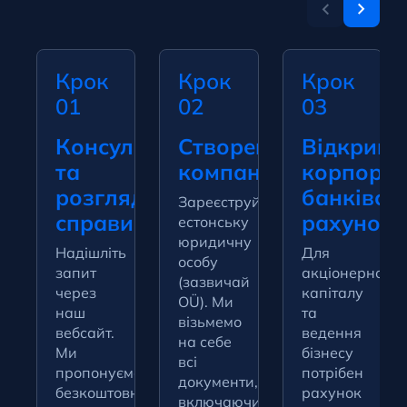
Крок
Крок
Крок
01
02
03
Консультація
Створення
Відкрийт
та
компанії
корпора
розгляд
банківсь
Зареєструйте
справи
рахунок
естонську
юридичну
Надішліть
Для
особу
запит
акціонерного
(зазвичай
через
капіталу
OÜ). Ми
наш
та
візьмемо
вебсайт.
ведення
на себе
Ми
бізнесу
всі
пропонуємо
потрібен
документи,
безкоштовну
рахунок
включаючи