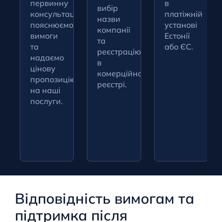
первинну
в
вибір
консультацію,
платіжній
назви
пояснюємо
установі
компанії
вимоги
Естонії
та
та
або ЄС.
реєстрацію
надаємо
в
цінову
комерційному
пропозицію
реєстрі.
на наші
послуги.
Відповідність вимогам та
підтримка після