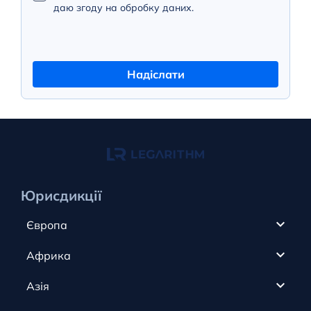
даю згоду на обробку даних.
Надіслати
Юрисдикції
Європа
Кіпр
Африка
ОАЕ
Канада
Азія
Анжуан
Кайманові острови