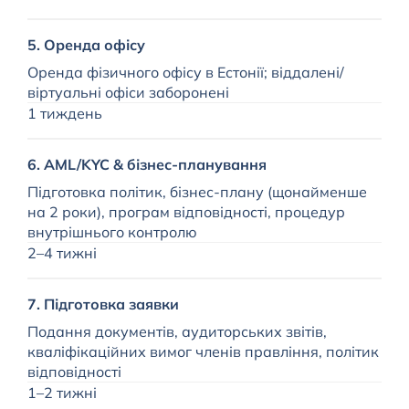
П
5. Оренда офісу
к
Оренда фізичного офісу в Естонії; віддалені/
с
віртуальні офіси заборонені
Т
1 тиждень
П
6. AML/KYC & бізнес-планування
п
Підготовка політик, бізнес-плану (щонайменше
Н
на 2 роки), програм відповідності, процедур
внутрішнього контролю
2–4 тижні
7. Підготовка заявки
Подання документів, аудиторських звітів,
кваліфікаційних вимог членів правління, політик
відповідності
1–2 тижні