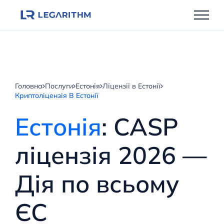
Перейти
до
вмісту
Головна
Послуги
Естонія
Ліцензії в Естонії
Криптоліцензія В Естонії
Естонія
: CASP
ліцензія 2026 —
Дія по всьому
ЄС