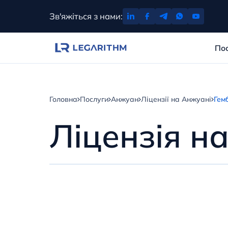
Перейти
Зв'яжіться з нами:
до
вмісту
По
Головна
Послуги
Анжуан
Ліцензії на Анжуані
Гем
Ліцензія на