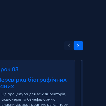
рок 03
Крок 0
еревірка біографічних
Термін
даних
днів
Це процедура для всіх директорів,
Комісія
акціонерів та бенефіціарних
перевір
власників, яка гарантує регулятору,
компані