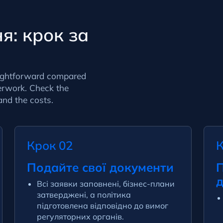
я: крок за
ightforward compared
erwork
. Check the
 and the
costs
.
Крок 02
К
Подайте свої документи
П
Всі заявки заповнені, бізнес-плани
затверджені, а політика
підготовлена відповідно до вимог
регуляторних органів.