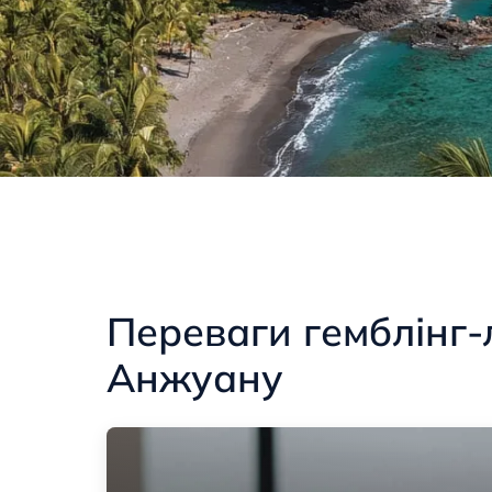
Переваги гемблінг-л
Анжуану