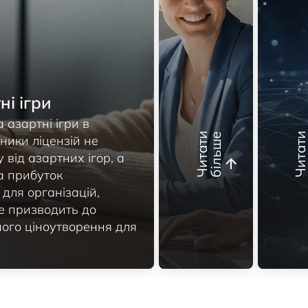
і ігри
 азартні ігри в
Ч
и
т
а
т
и
б
і
л
ь
ш
е
сники ліцензій не
від азартних ігор, а
а прибуток
для організацій,
е призводить до
ного ціноутворення для