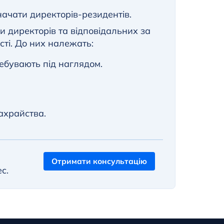
ачати директорів-резидентів.
и директорів та відповідальних за
ті. До них належать:
ребувають під наглядом.
ахрайства.
Отримати консультацію
с.