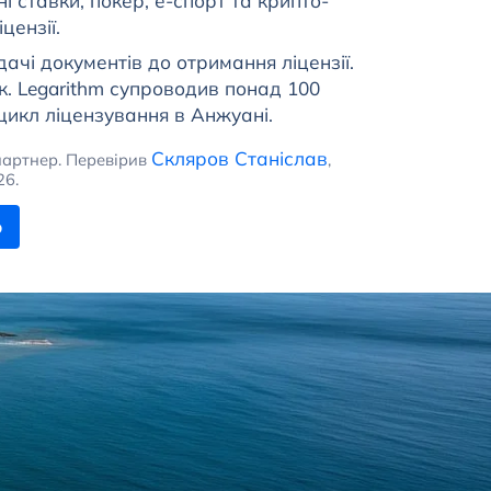
і ставки, покер, е-спорт та крипто-
цензії.
дачі документів до отримання ліцензії.
ік. Legarithm супроводив понад 100
цикл ліцензування в Анжуані.
Скляров Станіслав
 партнер. Перевірив
,
26.
ю