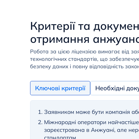
Критерії та докумен
отримання анжуансь
Робота за цією ліцензією вимагає від з
технологічних стандартів, що забезпечую
безпеку даних і повну відповідність зако
Ключові критерії
Необхідні док
Заявником може бути компанія або
Міжнародні оператори найчастіше 
зареєстрована в Анжуані, але нер
стандартам.