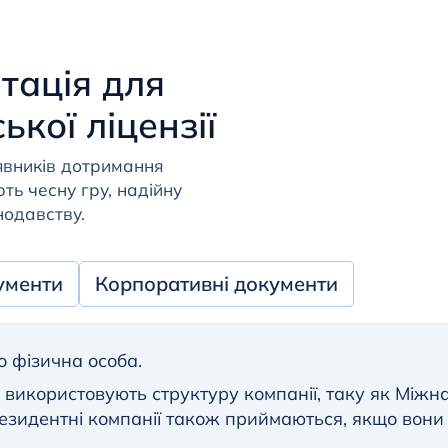
тація для
кої ліцензії
аявників дотримання
ть чесну гру, надійну
нодавству.
ументи
Корпоративні документи
 фізична особа.
використовують структуру компанії, таку як Міжна
езидентні компанії також приймаються, якщо вони