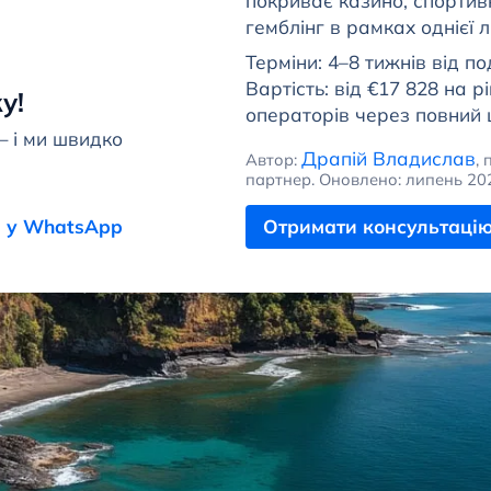
покриває казино, спортивн
гемблінг в рамках однієї лі
Терміни: 4–8 тижнів від по
Вартість: від €17 828 на р
у!
операторів через повний 
— і ми швидко
Драпій Владислав
Автор:
,
партнер. Оновлено: липень 20
 у WhatsApp
Отримати консультаці