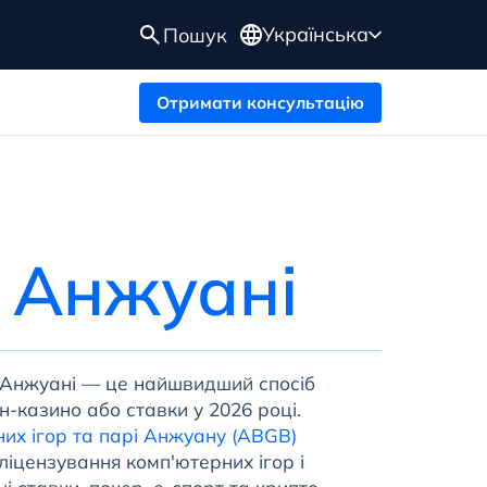
Українська
Пошук
Отримати консультацію
в
Анжуані
 в Анжуані — це найшвидший спосіб
-казино або ставки у 2026 році.
их ігор та парі Анжуану (ABGB)
ліцензування комп'ютерних ігор і