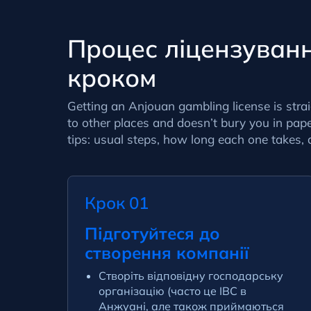
Процес ліцензуванн
кроком
Getting an
Anjouan gambling license
is
stra
to
other places and
doesn’t bury you in pap
tips:
usual
steps,
how long each one takes
,
Крок 01
Підготуйтеся до
створення компанії
Створіть відповідну господарську
організацію (часто це IBC в
Анжуані, але також приймаються