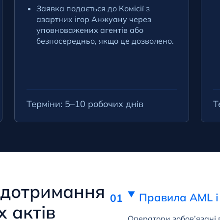
Заявка подається до Комісії з
азартних ігор Анжуану через
уповноважених агентів або
безпосередньо, якщо це дозволено.
Терміни: 5–10 робочих днів
Т
 дотримання
Правила AML і
х актів
Оператори зобов’язані 