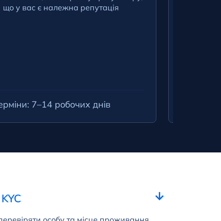
що у вас є належна репутація
На цьом
технічн
платфо
Будь-як
роз’ясн
операти
уникнут
ерміни: 7–14 робочих днів
Терміни: 
 KYC
перевіряти особу та місце проживання