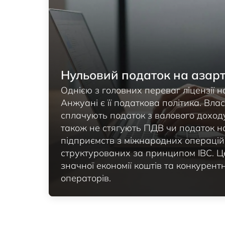
Нульовий податок на азартн
Однією з головних переваг ліцензії на
Анжуані є її податкова політика. Вла
сплачують податок з валового доходу 
також не стягують ПДВ чи податок н
підприємств з міжнародних операцій 
структурованих за принципом IBC. Ц
значної економії коштів та конкурент
операторів.