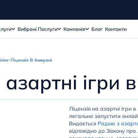
слуги
Вибрані Послуги
Компанія
Блог
Контакти
блінг-Ліцензія В Анжуані
 азартні ігри 
Ліцензія на азартні ігри
легально запустити онлайн
Видається
Радою з азартн
відповідно до Закону про 