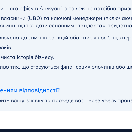
чного офісу в Анжуані, а також не потрібно призн
ні власники (UBO) та ключові менеджери (включаюч
винні відповідати основним стандартам придатнос
лючена до списків санкцій або списків осіб, що пе
оків.
иста історія бізнесу.
ливо тих, що стосуються фінансових злочинів або ш
енням відповідності?
ть вашу заявку та проведе вас через увесь проце